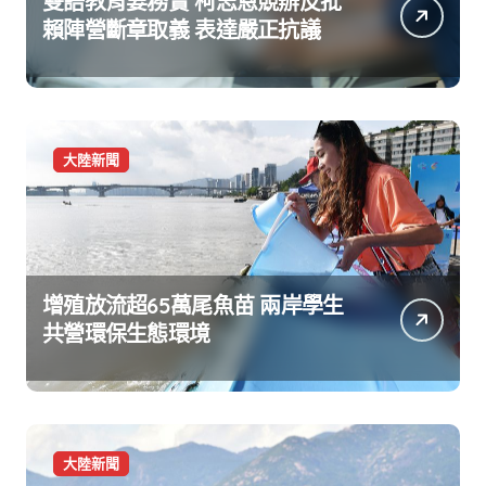
雙語教育要務實 柯志恩競辦反批
賴陣營斷章取義 表達嚴正抗議
大陸新聞
增殖放流超65萬尾魚苗 兩岸學生
共營環保生態環境
大陸新聞