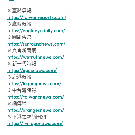
※臺灣導報
https://taiwanreports.com/
※鷹眼時報
https://eagleeyedaily.com/
※圓周傳媒
https://surroundnews.com/
※真言新聞網
https://wetruthnews.com/
※新一代時報
https://agesnews.com/
※鹿港時報
https://lugangnews.com/
※中台灣時報
https://taiwancnews.com/
※橘傳媒
https://orangesnews.com/
※下港之聲新聞網
https://tvillagenews.com/