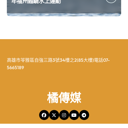
年福州體驗水上運動
高雄市苓雅區自強三路3號34樓之2(85大樓)電話07-
5665189
橘傳媒