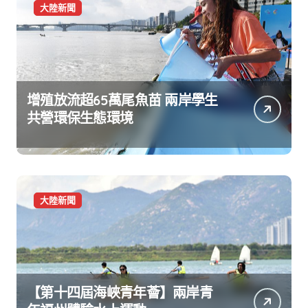
大陸新聞
增殖放流超65萬尾魚苗 兩岸學生
共營環保生態環境
大陸新聞
【第十四屆海峽青年薈】兩岸青