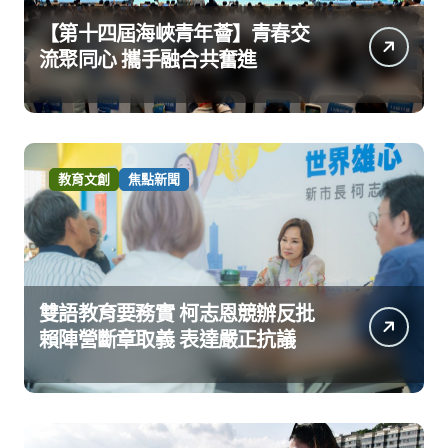
【第十四屆海峽青年薈】青春交
流聚同心 攜手融合共奮進
教育文創
焦點新聞
雙語教育要務實 柯志恩競辦反批
賴陣營斷章取義 表達嚴正抗議