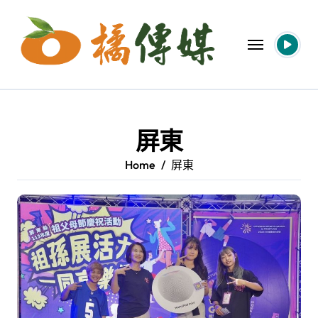
Skip
to
content
屏東
Home
屏東