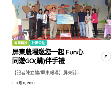
增殖放流超65萬尾魚苗 兩岸學生共
商業科技
社團公益
屏東農場邀您一起 Fun心
同遊GO(購)伴手禮
【記者陳立驌/屏東報導】屏東縣...
11 月 11, 2021