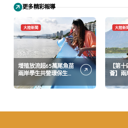
更多精彩報導
大陸新聞
大陸新
增殖放流超65萬尾魚苗
【第十
兩岸學生共營環保生態
薈】兩
環境
水上運