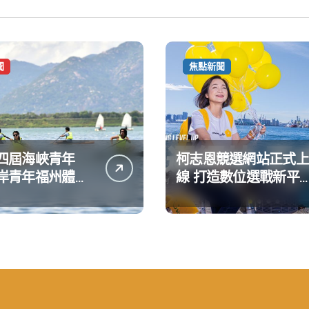
聞
焦點新聞
四屆海峽青年
柯志恩競選網站正式上
岸青年福州體驗
線 打造數位選戰新平
動
公開五大亮點