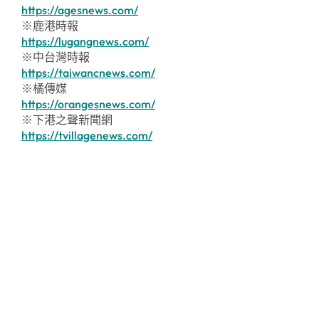
https://agesnews.com/
※鹿港時報
https://lugangnews.com/
※中台灣時報
https://taiwancnews.com/
※橘傳媒
https://orangesnews.com/
※下港之聲新聞網
https://tvillagenews.com/