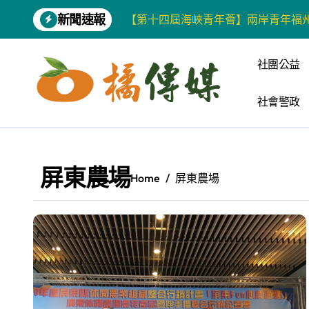
Skip
新聞速報
【第十四屆海峽青年薈】兩岸青年福
to
content
柯志恩競選網站正式上線 打造數位選
社團公益
兩岸青年齊聚福州共話農文旅融合發
社會警政
藍綠市長參選人對無人載具條例互批 
爭取原住民選票 柯志恩提原民5大政
雅安 天府之肺裡的安逸密碼 一座被
屏東農場
Home
屏東農場
港都文藝學會首辦蓮池潭文學營 支持
高科大機電系與日本愛媛大學跨校合作
《讀者》8月號新聞焦點 【錦瑟】
四川雅安 千年古剎雲峰寺
張老師發表「青少年家庭氣氛與心理安