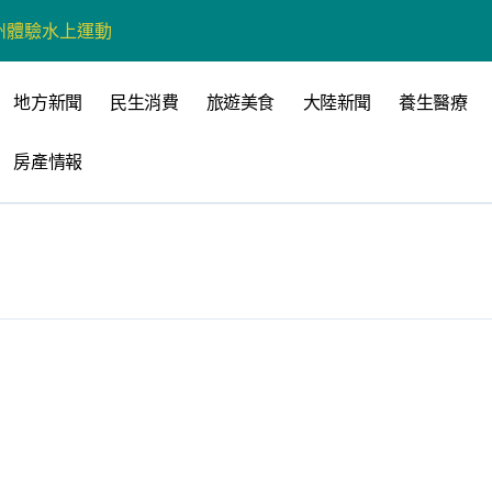
州體驗水上運動
戰新平台 公開五大亮點
地方新聞
民生消費
旅遊美食
大陸新聞
養生醫療
展
房產情報
柯志恩：國民黨版才是「國防+產業」務實版
策 打造城鄉共好高雄
時光偏愛的巴適小城
高雄文學再出發
 並感謝世豐螺絲捐助獎學金
全感調查報告」 若遇壓力僅12%青少年會向家人傾訴