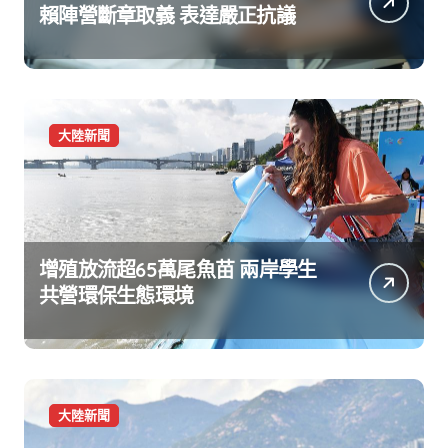
賴陣營斷章取義 表達嚴正抗議
大陸新聞
增殖放流超65萬尾魚苗 兩岸學生
共營環保生態環境
大陸新聞