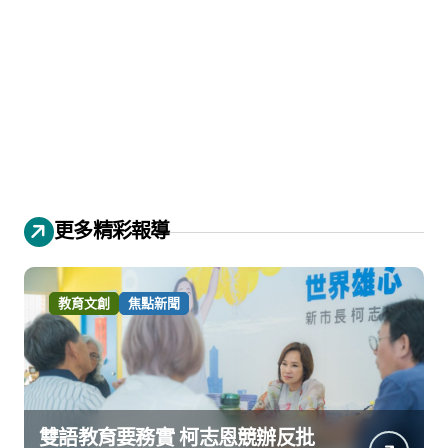
更多精彩報導
教育文創
焦點新聞
雙語教育要務實 柯志恩競辦反批