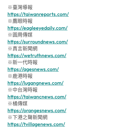
※臺灣導報
https://taiwanreports.com/
※鷹眼時報
https://eagleeyedaily.com/
※圓周傳媒
https://surroundnews.com/
※真言新聞網
https://wetruthnews.com/
※新一代時報
https://agesnews.com/
※鹿港時報
https://lugangnews.com/
※中台灣時報
https://taiwancnews.com/
※橘傳媒
https://orangesnews.com/
※下港之聲新聞網
https://tvillagenews.com/