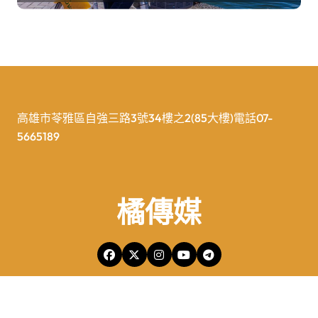
高雄市苓雅區自強三路3號34樓之2(85大樓)電話07-
5665189
橘傳媒