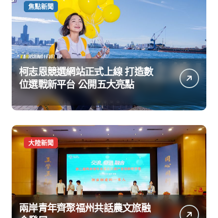
焦點新聞
柯志恩競選網站正式上線 打造數
位選戰新平台 公開五大亮點
大陸新聞
兩岸青年齊聚福州共話農文旅融