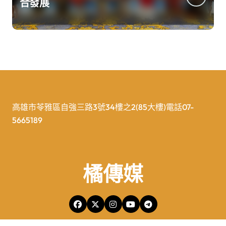
合發展
高雄市苓雅區自強三路3號34樓之2(85大樓)電話07-
5665189
橘傳媒