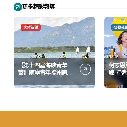
更多精彩報導
大陸新聞
焦點新
【第十四屆海峽青年
柯志恩
薈】兩岸青年福州體驗
線 打
水上運動
公開五