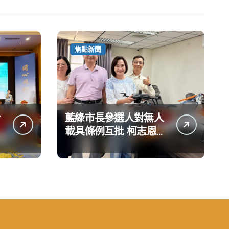
焦點新聞
藍綠市長參選人對無人
載具條例互批 柯志恩：
國民黨版才是「國防
+產業」務實版