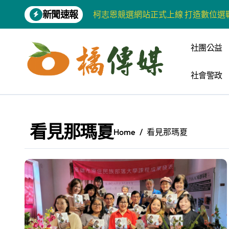
Skip
新聞速報
柯志恩競選網站正式上線 打造數位選
to
content
兩岸青年齊聚福州共話農文旅融合發
社團公益
藍綠市長參選人對無人載具條例互批 
社會警政
爭取原住民選票 柯志恩提原民5大政
雅安 天府之肺裡的安逸密碼 一座被
港都文藝學會首辦蓮池潭文學營 支持
看見那瑪夏
Home
看見那瑪夏
高科大機電系與日本愛媛大學跨校合作
《讀者》8月號新聞焦點 【錦瑟】
四川雅安 千年古剎雲峰寺
張老師發表「青少年家庭氣氛與心理安
河堤國小打造幸福綠校園 蟬聯高市空