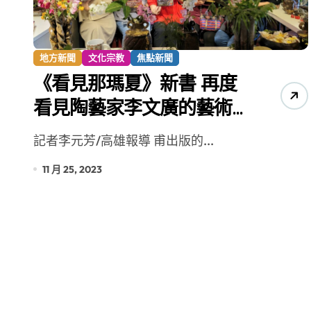
【第十四屆海峽青年薈】兩岸青年福
地方新聞
文化宗教
焦點新聞
《看見那瑪夏》新書 再度
看見陶藝家李文廣的藝術
風采
記者李元芳/高雄報導 甫出版的...
11 月 25, 2023