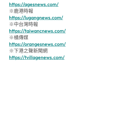
https://agesnews.com/
※鹿港時報
https://lugangnews.com/
※中台灣時報
https://taiwancnews.com/
※橘傳媒
https://orangesnews.com/
※下港之聲新聞網
https://tvillagenews.com/