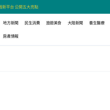
戰新平台 公開五大亮點
展
地方新聞
民生消費
旅遊美食
大陸新聞
養生醫療
柯志恩：國民黨版才是「國防+產業」務實版
房產情報
策 打造城鄉共好高雄
時光偏愛的巴適小城
高雄文學再出發
 並感謝世豐螺絲捐助獎學金
全感調查報告」 若遇壓力僅12%青少年會向家人傾訴
品淨化區小型基地組第一名