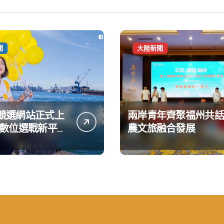
聞
大陸新聞
競選網站正式上
兩岸青年齊聚福州共話
造數位選戰新平台
農文旅融合發展
大亮點