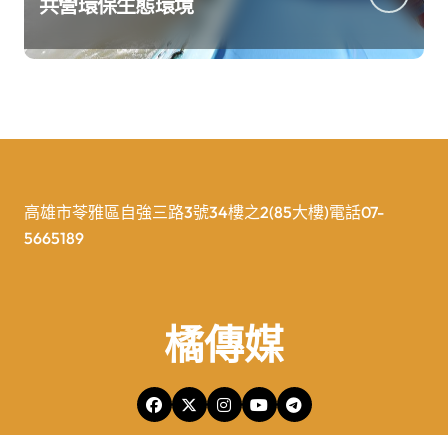
共營環保生態環境
高雄市苓雅區自強三路3號34樓之2(85大樓)電話07-
5665189
橘傳媒