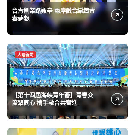
台青創業路艱辛 兩岸融合編織青
春夢想
大陸新聞
【第十四屆海峽青年薈】青春交
流聚同心 攜手融合共奮進