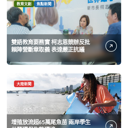
教育文創
焦點新聞
雙語教育要務實 柯志恩競辦反批
賴陣營斷章取義 表達嚴正抗議
大陸新聞
增殖放流超65萬尾魚苗 兩岸學生