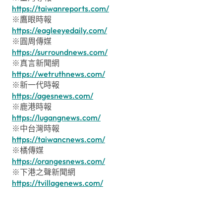
https://taiwanreports.com/
※鷹眼時報
https://eagleeyedaily.com/
※圓周傳媒
https://surroundnews.com/
※真言新聞網
https://wetruthnews.com/
※新一代時報
https://agesnews.com/
※鹿港時報
https://lugangnews.com/
※中台灣時報
https://taiwancnews.com/
※橘傳媒
https://orangesnews.com/
※下港之聲新聞網
https://tvillagenews.com/