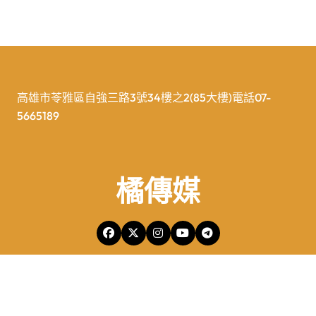
高雄市苓雅區自強三路3號34樓之2(85大樓)電話07-
5665189
橘傳媒
橘傳媒Copyright © All rights reserved 版權所有
|