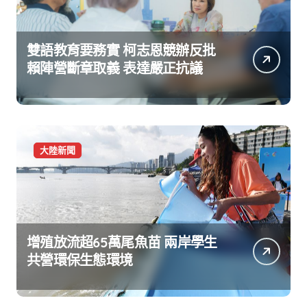
雙語教育要務實 柯志恩競辦反批
賴陣營斷章取義 表達嚴正抗議
大陸新聞
增殖放流超65萬尾魚苗 兩岸學生
共營環保生態環境