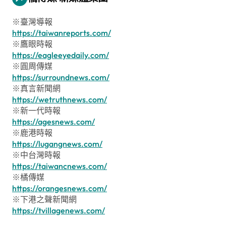
※臺灣導報
https://taiwanreports.com/
※鷹眼時報
https://eagleeyedaily.com/
※圓周傳媒
https://surroundnews.com/
※真言新聞網
https://wetruthnews.com/
※新一代時報
https://agesnews.com/
※鹿港時報
https://lugangnews.com/
※中台灣時報
https://taiwancnews.com/
※橘傳媒
https://orangesnews.com/
※下港之聲新聞網
https://tvillagenews.com/