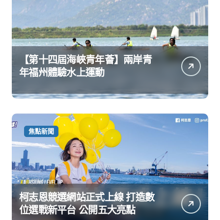
【第十四屆海峽青年薈】兩岸青
年福州體驗水上運動
焦點新聞
柯志恩競選網站正式上線 打造數
位選戰新平台 公開五大亮點