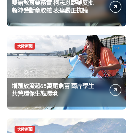
雙語教育要務實 柯志恩競辦反批
賴陣營斷章取義 表達嚴正抗議
大陸新聞
增殖放流超65萬尾魚苗 兩岸學生
共營環保生態環境
大陸新聞