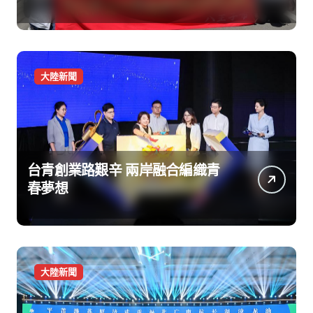
福
大陸新聞
台青創業路艱辛 兩岸融合編織青
春夢想
大陸新聞