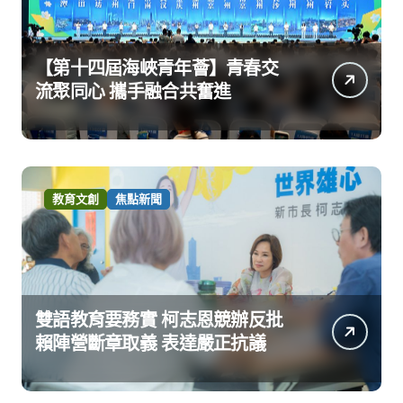
【第十四屆海峽青年薈】青春交
流聚同心 攜手融合共奮進
教育文創
焦點新聞
雙語教育要務實 柯志恩競辦反批
賴陣營斷章取義 表達嚴正抗議