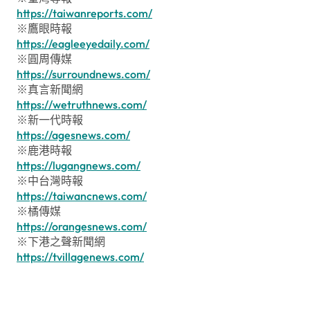
https://taiwanreports.com/
※鷹眼時報
https://eagleeyedaily.com/
※圓周傳媒
https://surroundnews.com/
※真言新聞網
https://wetruthnews.com/
※新一代時報
https://agesnews.com/
※鹿港時報
https://lugangnews.com/
※中台灣時報
https://taiwancnews.com/
※橘傳媒
https://orangesnews.com/
※下港之聲新聞網
https://tvillagenews.com/