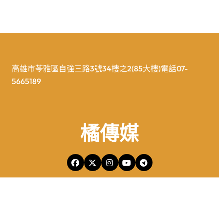
高雄市苓雅區自強三路3號34樓之2(85大樓)電話07-
5665189
橘傳媒
橘傳媒Copyright © All rights reserved 版權所有
|