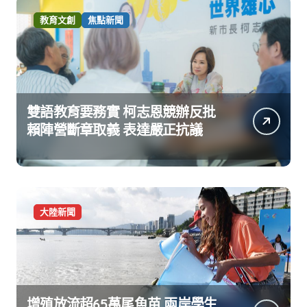
教育文創
焦點新聞
雙語教育要務實 柯志恩競辦反批
賴陣營斷章取義 表達嚴正抗議
大陸新聞
增殖放流超65萬尾魚苗 兩岸學生