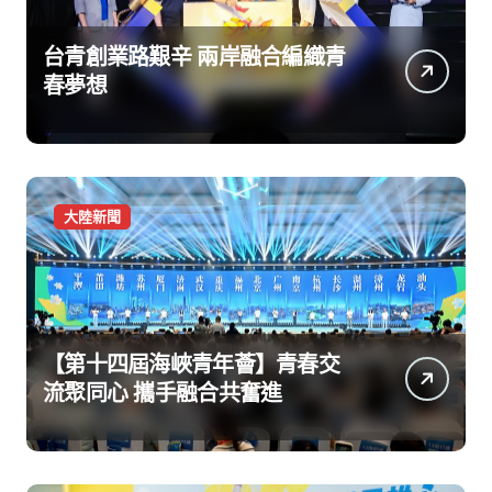
台青創業路艱辛 兩岸融合編織青
春夢想
大陸新聞
【第十四屆海峽青年薈】青春交
流聚同心 攜手融合共奮進