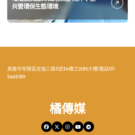
共營環保生態環境
高雄市苓雅區自強三路3號34樓之2(85大樓)電話07-
5665189
橘傳媒