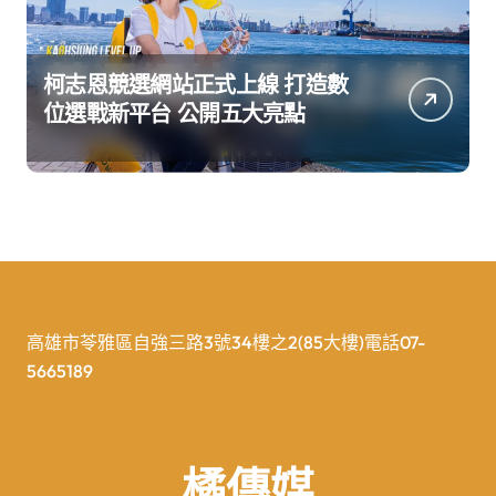
柯志恩競選網站正式上線 打造數
位選戰新平台 公開五大亮點
高雄市苓雅區自強三路3號34樓之2(85大樓)電話07-
5665189
橘傳媒