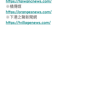
https://taiwancnews.com/
※橘傳媒
https://orangesnews.com/
※下港之聲新聞網
https://tvillagenews.com/