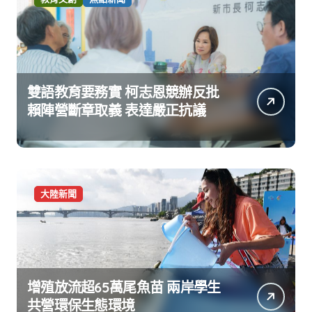
雙語教育要務實 柯志恩競辦反批
賴陣營斷章取義 表達嚴正抗議
大陸新聞
增殖放流超65萬尾魚苗 兩岸學生
共營環保生態環境