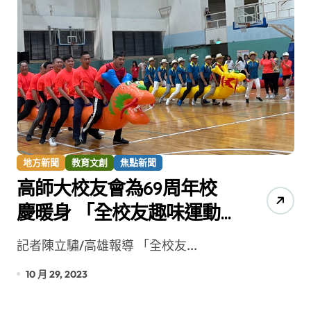
地方新聞
教育文創
焦點新聞
高師大校友會為69周年校
慶暖身 「全校友趣味運動
會」熱鬧登場
記者陳立驌/高雄報導 「全校友...
10 月 29, 2023