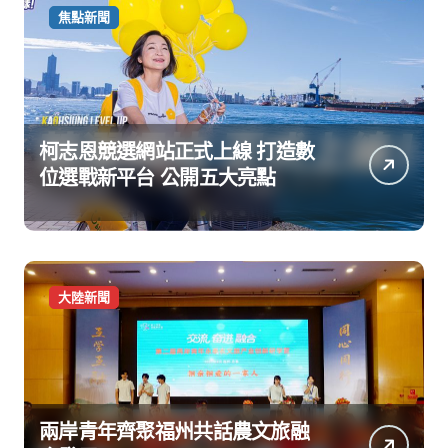
焦點新聞
柯志恩競選網站正式上線 打造數
位選戰新平台 公開五大亮點
大陸新聞
兩岸青年齊聚福州共話農文旅融