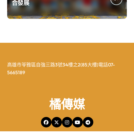
合發展
高雄市苓雅區自強三路3號34樓之2(85大樓)電話07-
5665189
橘傳媒