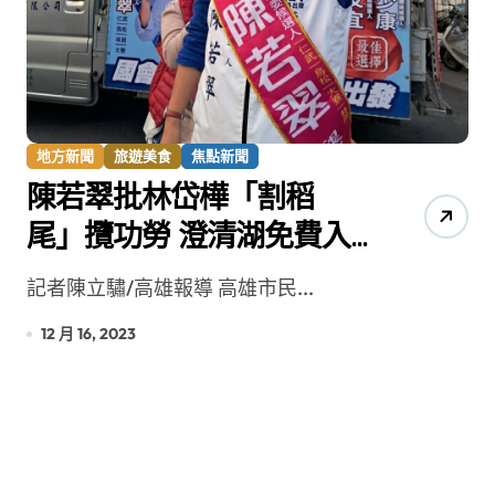
地方新聞
旅遊美食
焦點新聞
陳若翠批林岱樺「割稻
尾」攬功勞 澄清湖免費入
園非個人爭取
記者陳立驌/高雄報導 高雄市民...
12 月 16, 2023