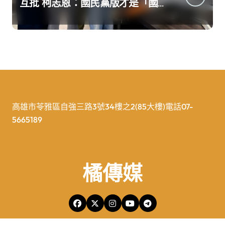
互批 柯志恩：國民黨版才是「國
防+產業」務實版
高雄市苓雅區自強三路3號34樓之2(85大樓)電話07-
5665189
橘傳媒