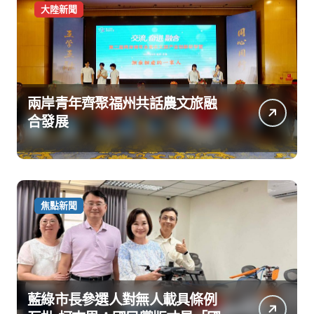
大陸新聞
兩岸青年齊聚福州共話農文旅融
合發展
焦點新聞
藍綠市長參選人對無人載具條例