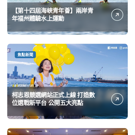
【第十四屆海峽青年薈】兩岸青
年福州體驗水上運動
焦點新聞
柯志恩競選網站正式上線 打造數
位選戰新平台 公開五大亮點