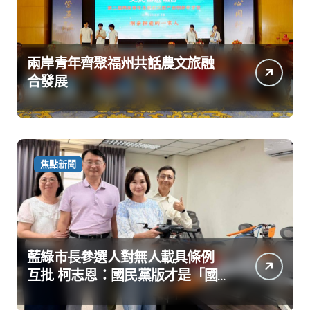
兩岸青年齊聚福州共話農文旅融
合發展
焦點新聞
藍綠市長參選人對無人載具條例
互批 柯志恩：國民黨版才是「國
防+產業」務實版