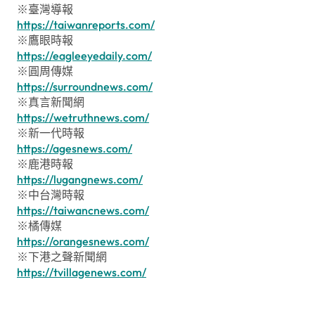
※臺灣導報
https://taiwanreports.com/
※鷹眼時報
https://eagleeyedaily.com/
※圓周傳媒
https://surroundnews.com/
※真言新聞網
https://wetruthnews.com/
※新一代時報
https://agesnews.com/
※鹿港時報
https://lugangnews.com/
※中台灣時報
https://taiwancnews.com/
※橘傳媒
https://orangesnews.com/
※下港之聲新聞網
https://tvillagenews.com/