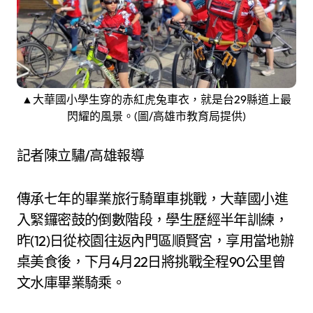
▲大華國小學生穿的赤紅虎兔車衣，就是台29縣道上最
閃耀的風景。(圖/高雄市教育局提供)
記者陳立驌/高雄報導
傳承七年的畢業旅行騎單車挑戰，大華國小進
入緊鑼密鼓的倒數階段，學生歷經半年訓練，
昨(12)日從校園往返內門區順賢宮，享用當地辦
桌美食後，下月4月22日將挑戰全程90公里曾
文水庫畢業騎乘。