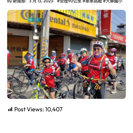
By 新聞部
3 月 13, 2023
#
全程90公里
#
單車挑戰
#
大華國小
Post Views:
10,407