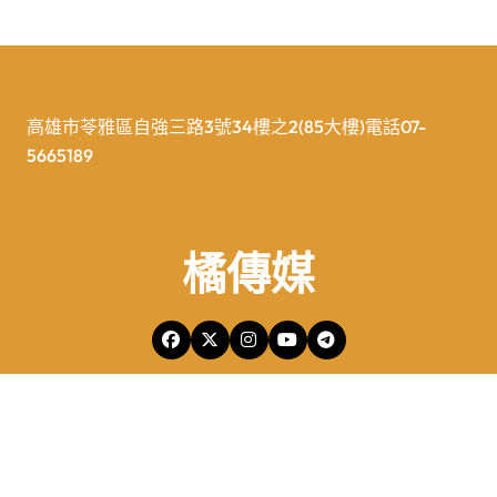
高雄市苓雅區自強三路3號34樓之2(85大樓)電話07-
5665189
橘傳媒
橘傳媒Copyright © All rights reserved 版權所有
|
Newspaperup
by
Themeansar
.