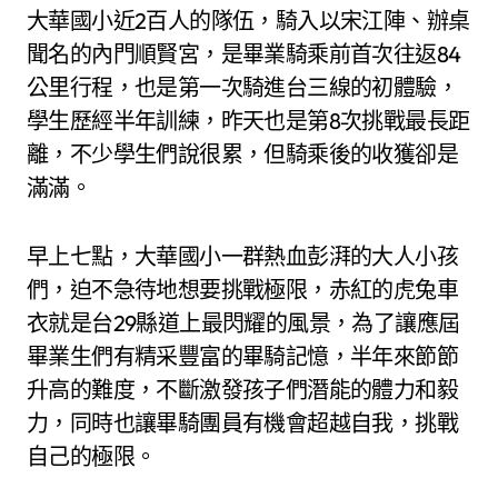
大華國小近2百人的隊伍，騎入以宋江陣、辦桌
聞名的內門順賢宮，是畢業騎乘前首次往返84
公里行程，也是第一次騎進台三線的初體驗，
學生歷經半年訓練，昨天也是第8次挑戰最長距
離，不少學生們說很累，但騎乘後的收獲卻是
滿滿。
早上七點，大華國小一群熱血彭湃的大人小孩
們，迫不急待地想要挑戰極限，赤紅的虎兔車
衣就是台29縣道上最閃耀的風景，為了讓應屆
畢業生們有精采豐富的畢騎記憶，半年來節節
升高的難度，不斷激發孩子們潛能的體力和毅
力，同時也讓畢騎團員有機會超越自我，挑戰
自己的極限。