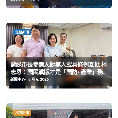
焦點新聞
藍綠市長參選人對無人載具條例互批 柯
志恩：國民黨版才是「國防+產業」務
實版
新聞中心
8 月 4, 2026
地方新聞