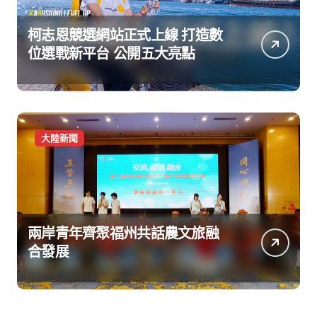
柯志恩競選網站正式上線 打造數
位選戰新平台 公開五大亮點
大陸新聞
兩岸青年齊聚福州共話農文旅融
合發展