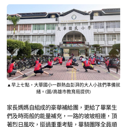
▲早上七點，大華國小一群熱血彭湃的大人小孩們準備就
緒。(圖/高雄市教育局提供)
家長媽媽自組成的豪華補給團，更給了畢業生
們及時雨般的能量補充，一路的坡坡相連，頂
著烈日風吹，挺過重重考驗，畢騎團隊全員順