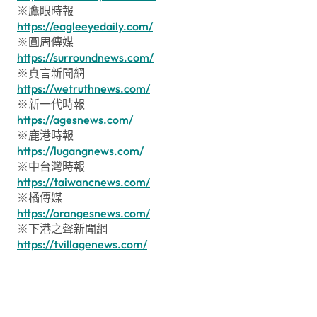
※鷹眼時報
https://eagleeyedaily.com/
※圓周傳媒
https://surroundnews.com/
※真言新聞網
https://wetruthnews.com/
※新一代時報
https://agesnews.com/
※鹿港時報
https://lugangnews.com/
※中台灣時報
https://taiwancnews.com/
※橘傳媒
https://orangesnews.com/
※下港之聲新聞網
https://tvillagenews.com/