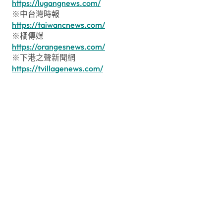
https://lugangnews.com/
※中台灣時報
https://taiwancnews.com/
※橘傳媒
https://orangesnews.com/
※下港之聲新聞網
https://tvillagenews.com/