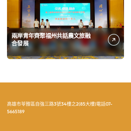
兩岸青年齊聚福州共話農文旅融
合發展
高雄市苓雅區自強三路3號34樓之2(85大樓)電話07-
5665189