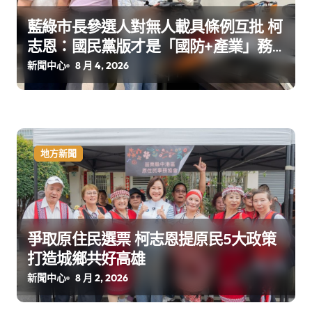
藍綠市長參選人對無人載具條例互批 柯
志恩：國民黨版才是「國防+產業」務
實版
新聞中心
8 月 4, 2026
地方新聞
爭取原住民選票 柯志恩提原民5大政策
打造城鄉共好高雄
新聞中心
8 月 2, 2026