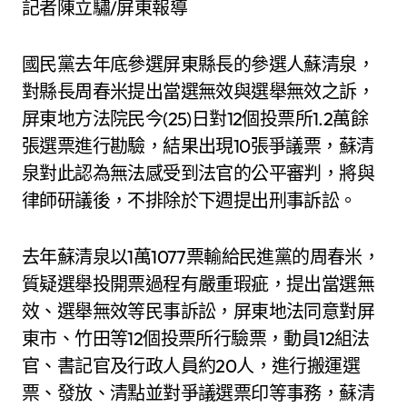
記者陳立驌/屏東報導
國民黨去年底參選屏東縣長的參選人蘇清泉，
對縣長周春米提出當選無效與選舉無效之訴，
屏東地方法院民今(25)日對12個投票所1.2萬餘
張選票進行勘驗，結果出現10張爭議票，蘇清
泉對此認為無法感受到法官的公平審判，將與
律師研議後，不排除於下週提出刑事訴訟。
去年蘇清泉以1萬1077票輸給民進黨的周春米，
質疑選舉投開票過程有嚴重瑕疵，提出當選無
效、選舉無效等民事訴訟，屏東地法同意對屏
東市、竹田等12個投票所行驗票，動員12組法
官、書記官及行政人員約20人，進行搬運選
票、發放、清點並對爭議選票印等事務，蘇清