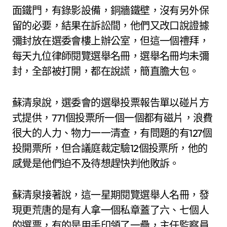
面鐵門，有錄影設備，銅牆鐵壁，沒有另外保
留的必要，結果在訴訟間，他們又改口說證據
彌封放在選委會樓上辦公室，但這一個禮拜，
每天九位律師閱覽選舉名冊，選舉名冊均未彌
封，全部被打開，都在說謊，簡直膽大包。
蘇清泉說，選委會的選舉投票報告單以碰片方
式提供，771個投票所一個一個都有磁片，浪費
很大的人力、物力一一清查，有問題的有127個
投開票所，但合議庭裁定驗12個投票所，他的
感覺是他們迫不及待想趕快判他敗訴。
蘇清泉接著說，這一星期閱覽選舉人名冊，發
現更荒唐的是有人拿一個私章蓋了六、七個人
的選票，有的是用手印領了一疊，主任監察員