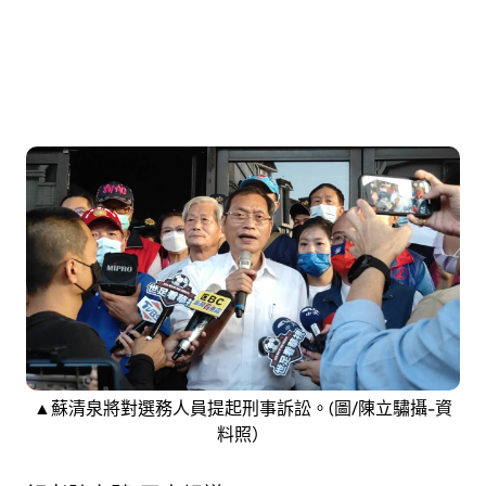
▲
蘇清泉將對選務人員提起刑事訴訟。(圖/陳立驌攝-資
料照）