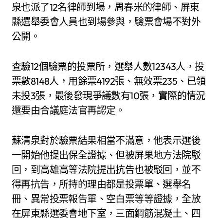
泉也派了12名律師到場，周春米的律師、屏東
縣選舉委會人員也到場參與，驗票會場不對外
公開。
查驗12個驗票的投票所，選舉人數12343人，投
票數8148人，用餘票4192張、無效票235、已領
未投3張，最後發現爭議數有10張，實際的情況
還要由合議庭法官再認定。
蘇清泉對於驗票結果相當不滿意，他表示選後
一開始他提出保全證據、但被屏果地方法院駁
回，到高雄高等法院提出抗告也被駁回，並不
得再抗告，所持的理由都是投票單、選舉名
冊、異常投票報告單、空白票等等證據，全放
在屏東縣選委會地下室，三面鋼筋混凝土、四