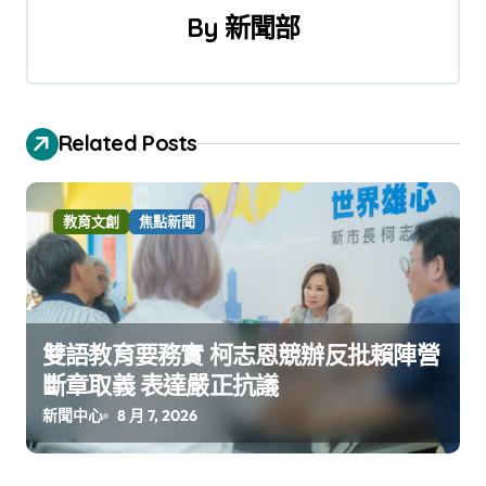
覽
By
新聞部
Related Posts
教育文創
焦點新聞
雙語教育要務實 柯志恩競辦反批賴陣營
斷章取義 表達嚴正抗議
新聞中心
8 月 7, 2026