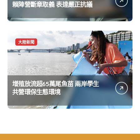
賴陣營斷章取義 表達嚴正抗議
大陸新聞
增殖放流超65萬尾魚苗 兩岸學生
共營環保生態環境