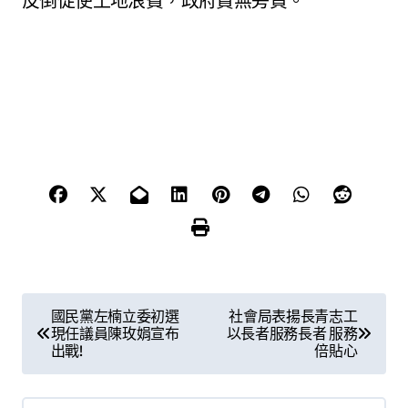
反倒促使土地浪費，政府責無旁貸。
文
國民黨左楠立委初選
社會局表揚長青志工
現任議員陳玫娟宣布
以長者服務長者 服務
章
出戰!
倍貼心
導