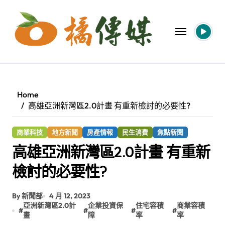
Skip
to
content
Home
高雄亞洲新灣區2.0計畫 有重新檢討的必要性?
商業科技
地方新聞
房產情報
民生消費
焦點新聞
高雄亞洲新灣區2.0計畫 有重新
檢討的必要性?
By 新聞部
4 月 12, 2023
亞洲新灣區2.0計
企業投資保
住宅容積
商業容積
#
#
#
#
畫
障
率
率