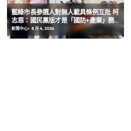
藍綠市長參選人對無人載具條例互批 柯
志恩：國民黨版才是「國防+產業」務
實版
新聞中心
8 月 4, 2026