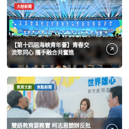
大陸新聞
【第十四屆海峽青年薈】青春交
流聚同心 攜手融合共奮進
教育文創
焦點新聞
雙語教育要務實 柯志恩競辦反批