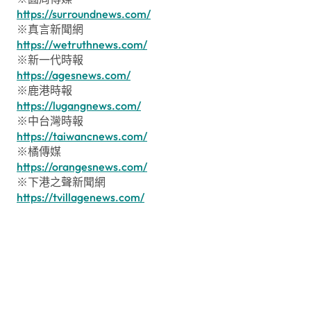
https://surroundnews.com/
※真言新聞網
https://wetruthnews.com/
※新一代時報
https://agesnews.com/
※鹿港時報
https://lugangnews.com/
※中台灣時報
https://taiwancnews.com/
※橘傳媒
https://orangesnews.com/
※下港之聲新聞網
https://tvillagenews.com/