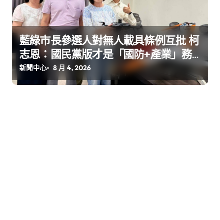
藍綠市長參選人對無人載具條例互批 柯
志恩：國民黨版才是「國防+產業」務
實版
新聞中心
8 月 4, 2026