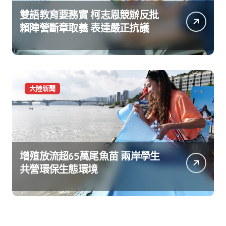
雙語教育要務實 柯志恩競辦反批
賴陣營斷章取義 表達嚴正抗議
大陸新聞
增殖放流超65萬尾魚苗 兩岸學生
共營環保生態環境