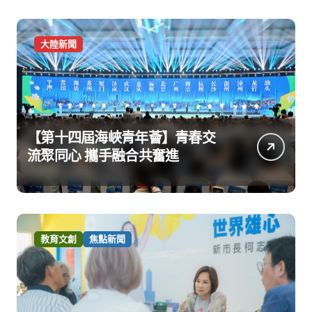
大陸新聞
【第十四屆海峽青年薈】青春交
流聚同心 攜手融合共奮進
教育文創
焦點新聞