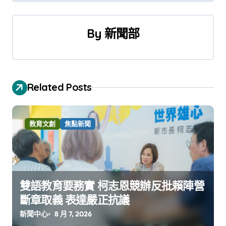
導
覽
By
新聞部
Related Posts
教育文創
焦點新聞
雙語教育要務實 柯志恩競辦反批賴陣營
斷章取義 表達嚴正抗議
新聞中心
8 月 7, 2026