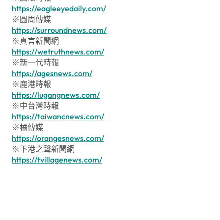
https://eagleeyedaily.com/
※圓周傳媒
https://surroundnews.com/
※真言新聞網
https://wetruthnews.com/
※新一代時報
https://agesnews.com/
※鹿港時報
https://lugangnews.com/
※中台灣時報
https://taiwancnews.com/
※橘傳媒
https://orangesnews.com/
※下港之聲新聞網
https://tvillagenews.com/