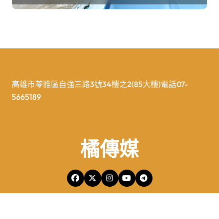
高雄市苓雅區自強三路3號34樓之2(85大樓)電話07-
5665189
橘傳媒