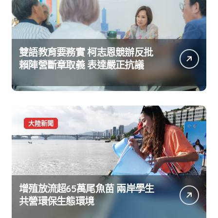
雙語教育要務實 柯志恩競辦反批
賴陣營斷章取義 表達嚴正抗議
大陸新聞
增殖放流超65萬尾魚苗 兩岸學生
共營環保生態環境