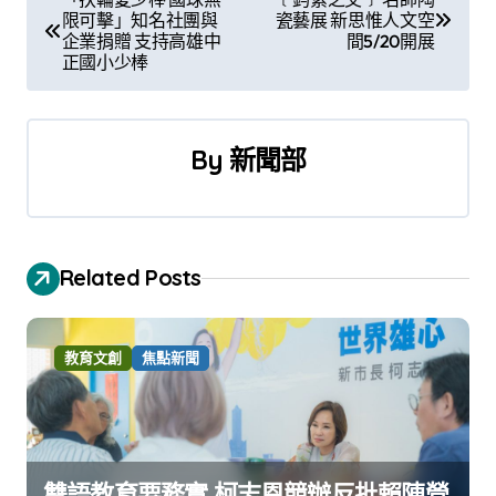
限可擊」知名社團與
瓷藝展 新思惟人文空
章
企業捐贈 支持高雄中
間5/20開展
正國小少棒
導
覽
By
新聞部
Related Posts
教育文創
焦點新聞
雙語教育要務實 柯志恩競辦反批賴陣營