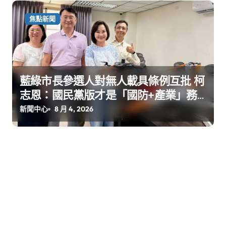
焦點新聞
藍綠市長參選人對無人載具條例互批 柯
志恩：國民黨版才是「國防+產業」務
實版
新聞中心
8 月 4, 2026