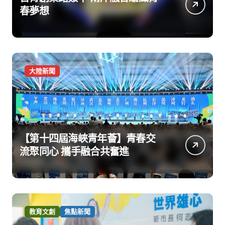
春夢想
大陸新聞
【第十四屆海峽青年薈】青春交
流聚同心 攜手融合共奮進
教育文創
焦點新聞