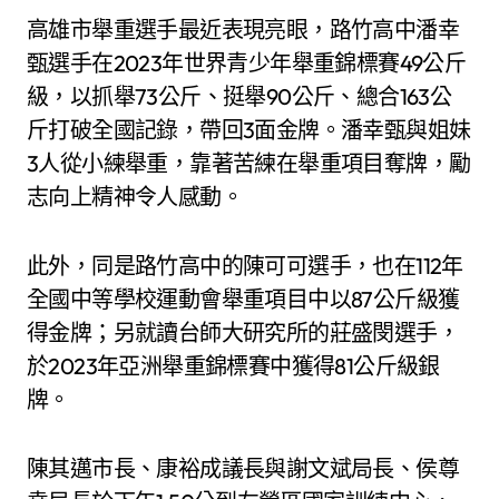
高雄市舉重選手最近表現亮眼，路竹高中潘幸
甄選手在2023年世界青少年舉重錦標賽49公斤
級，以抓舉73公斤、挺舉90公斤、總合163公
斤打破全國記錄，帶回3面金牌。潘幸甄與姐妹
3人從小練舉重，靠著苦練在舉重項目奪牌，勵
志向上精神令人感動。
此外，同是路竹高中的陳可可選手，也在112年
全國中等學校運動會舉重項目中以87公斤級獲
得金牌；另就讀台師大研究所的莊盛閔選手，
於2023年亞洲舉重錦標賽中獲得81公斤級銀
牌。
陳其邁市長、康裕成議長與謝文斌局長、侯尊