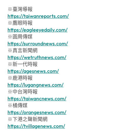
※臺灣導報
https://taiwanreports.com/
※鷹眼時報
https://eagleeyedaily.com/
※圓周傳媒
https://surroundnews.com/
※真言新聞網
https://wetruthnews.com/
※新一代時報
https://agesnews.com/
※鹿港時報
https://lugangnews.com/
※中台灣時報
https://taiwancnews.com/
※橘傳媒
https://orangesnews.com/
※下港之聲新聞網
https://tvillagenews.com/