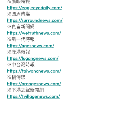
※鷹眼時報
https://eagleeyedaily.com/
※圓周傳媒
https://surroundnews.com/
※真言新聞網
https://wetruthnews.com/
※新一代時報
https://agesnews.com/
※鹿港時報
https://lugangnews.com/
※中台灣時報
https://taiwancnews.com/
※橘傳媒
https://orangesnews.com/
※下港之聲新聞網
https://tvillagenews.com/