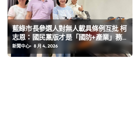
藍綠市長參選人對無人載具條例互批 柯
志恩：國民黨版才是「國防+產業」務
實版
新聞中心
8 月 4, 2026