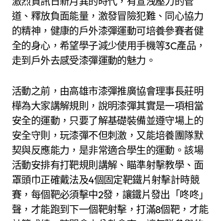
激烈資訊日新月異的時代，有宣洩壓力的管
道、釋放負面能量，激發冒險犯難、同心協力
的精神，健康的戶外漆彈運動可培養參賽者健
全的身心，希望學子減少使用手機等3C產品，
走到戶外去感受漆彈運動的魅力。
活動之前，由高雄市漆彈推廣協會理事長莊明
樺為大家講解規則，說明漆彈其實是一項相當
安全的運動，只要了解基礎裝備並遵守場上的
安全守則，玩漆彈不但刺激，又能培養團隊默
契與反應能力，是非常適合學生的運動。該場
活動安排有打靶規則講解、瞄準射擊教學、面
罩頭巾正確戴法及4個固定靶鐵片射擊計時競
賽，每個靶必須擊中2發，讓鐵片發出「咚咚」
聲，才能跑到下一個靶射擊，打滿8個靶，才能