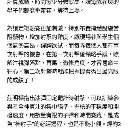
計算成績，時間愈少分數愈高，讓每隊參與的
學子們都磨拳霍霍，等待上場。
為讓定靶競賽更加刺激，特別布置掩體設施當
阻礙物，增加射擊的難度，讓現場參與學生個
個氣勢高昂，躍躍欲試。而每隊每個人都有兩
次射擊的機會，在第一次射擊後領略手感，瞭
解注視彈落點，再馬上微修角度，才容易命中
靶心。第二次射擊時就能把握機會秀出最亮眼
的成績了！
莊明樺指出漆彈固定靶計時射擊，可以訓練參
與者全神貫注的集中瞄準、握槍的平穩度和開
槍速度，用數量有限的子彈和時間賽跑，是成
為”神射手”的必經過程，也是不能小覻。經約2