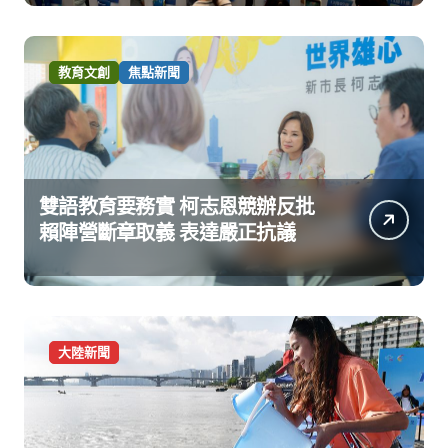
教育文創
焦點新聞
雙語教育要務實 柯志恩競辦反批
賴陣營斷章取義 表達嚴正抗議
大陸新聞