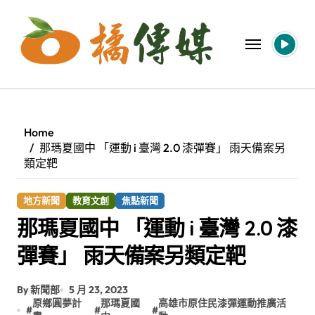
Skip
to
content
Home
那瑪夏國中 「運動 i 臺灣 2.0 漆彈賽」 雨天備案另
類定靶
地方新聞
教育文創
焦點新聞
那瑪夏國中 「運動 i 臺灣 2.0 漆
彈賽」 雨天備案另類定靶
By 新聞部
5 月 23, 2023
原鄉圓夢計
那瑪夏國
高雄市原住民漆彈運動推廣活
#
#
#