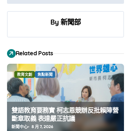
導
覽
By
新聞部
Related Posts
教育文創
焦點新聞
雙語教育要務實 柯志恩競辦反批賴陣營
斷章取義 表達嚴正抗議
新聞中心
8 月 7, 2026