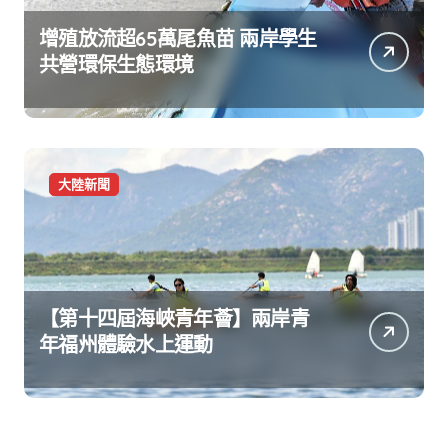
增殖放流超65萬尾魚苗 兩岸學生
共營環保生態環境
大陸新聞
【第十四屆海峽青年薈】兩岸青
年福州體驗水上運動