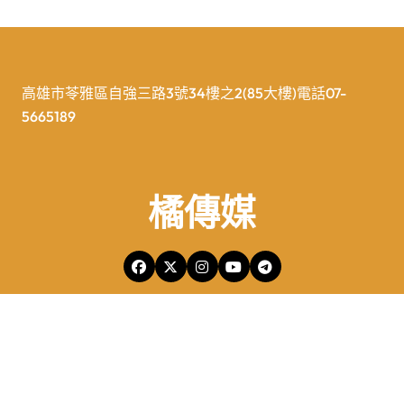
高雄市苓雅區自強三路3號34樓之2(85大樓)電話07-
5665189
橘傳媒
橘傳媒Copyright © All rights reserved 版權所有
|
Newspaperup
by
Themeansar
.