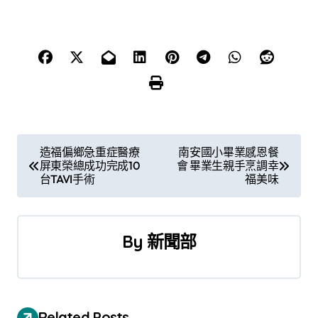
文
造福偏鄉急重症醫療
南安國小畢業感恩餐
屏東榮總成功完成10
會 畢業生親手烹調幸
章
台TAVI手術
福美味
導
覽
By
新聞部
Related Posts