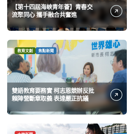
【第十四屆海峽青年薈】青春交
流聚同心 攜手融合共奮進
教育文創
焦點新聞
雙語教育要務實 柯志恩競辦反批
賴陣營斷章取義 表達嚴正抗議