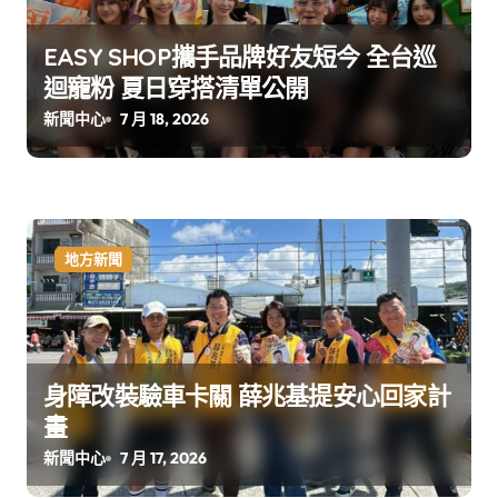
EASY SHOP攜手品牌好友短今 全台巡
迴寵粉 夏日穿搭清單公開
新聞中心
7 月 18, 2026
地方新聞
身障改裝驗車卡關 薛兆基提安心回家計
畫
新聞中心
7 月 17, 2026