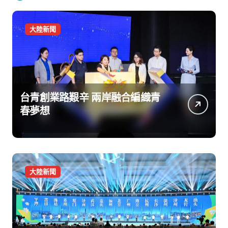
大陸新聞
台青創業路艱辛 兩岸融合編織青
春夢想
大陸新聞