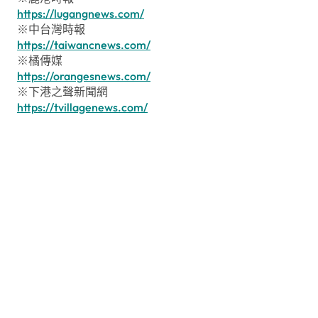
https://lugangnews.com/
※中台灣時報
https://taiwancnews.com/
※橘傳媒
https://orangesnews.com/
※下港之聲新聞網
https://tvillagenews.com/