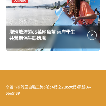
大陸新聞
增殖放流超65萬尾魚苗 兩岸學生
共營環保生態環境
高雄市苓雅區自強三路3號34樓之2(85大樓)電話07-
5665189