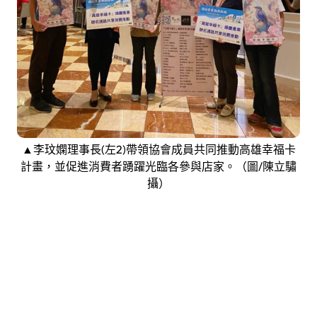
▲李玟嫻理事長(左2)帶領協會成員共同推動高雄幸福卡
計畫，並促進消費者踴躍光臨各參與店家。（圖/陳立驌
攝）