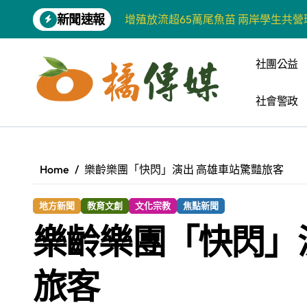
Skip
增殖放流超65萬尾魚苗 兩岸學生共
新聞速報
to
【第十四屆海峽青年薈】兩岸青年福
content
柯志恩競選網站正式上線 打造數位選
社團公益
兩岸青年齊聚福州共話農文旅融合發
社會警政
藍綠市長參選人對無人載具條例互批 
爭取原住民選票 柯志恩提原民5大政
Home
樂齡樂團「快閃」演出 高雄車站驚豔旅客
雅安 天府之肺裡的安逸密碼 一座被
港都文藝學會首辦蓮池潭文學營 支持
地方新聞
教育文創
文化宗教
焦點新聞
樂齡樂團「快閃」
高科大機電系與日本愛媛大學跨校合作
《讀者》8月號新聞焦點 【錦瑟】
旅客
四川雅安 千年古剎雲峰寺