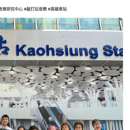
營斷章取義 表達嚴正抗議
教育研究中心
#
敲打玩音樂
#
高雄車站