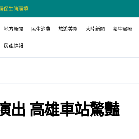
營環保生態環境
州體驗水上運動
戰新平台 公開五大亮點
地方新聞
民生消費
旅遊美食
大陸新聞
養生醫療
展
房產情報
柯志恩：國民黨版才是「國防+產業」務實版
策 打造城鄉共好高雄
時光偏愛的巴適小城
高雄文學再出發
演出 高雄車站驚豔
 並感謝世豐螺絲捐助獎學金