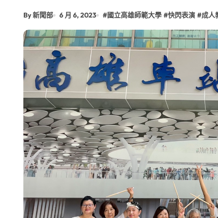
雙語教育要務實 柯志恩競辦反批賴陣
By 新聞部
6 月 6, 2023
#
國立高雄師範大學
#
快閃表演
#
成人