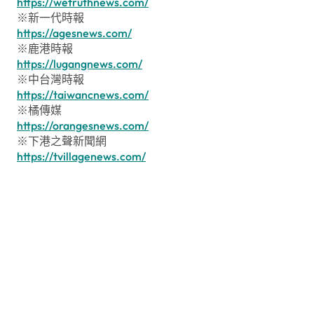
https://wetruthnews.com/
※新一代時報
https://agesnews.com/
※鹿港時報
https://lugangnews.com/
※中台灣時報
https://taiwancnews.com/
※橘傳媒
https://orangesnews.com/
※下港之聲新聞網
https://tvillagenews.com/