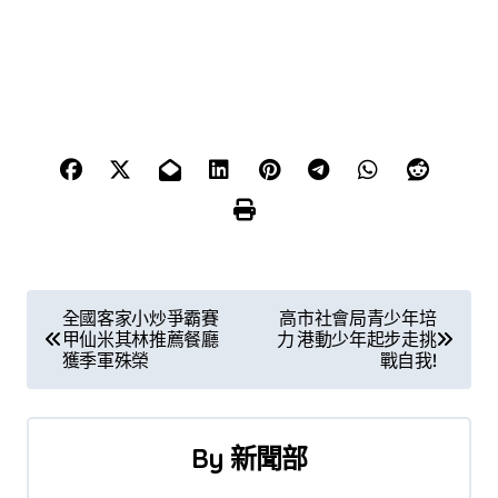
文
全國客家小炒爭霸賽
高市社會局青少年培
甲仙米其林推薦餐廳
力 港動少年起步走挑
章
獲季軍殊榮
戰自我!
導
覽
By
新聞部