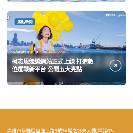
焦點新聞
柯志恩競選網站正式上線 打造數
位選戰新平台 公開五大亮點
高雄市苓雅區自強三路3號34樓之2(85大樓)電話07-