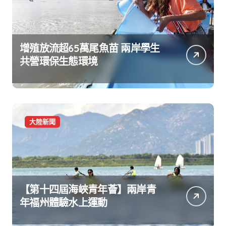
增殖放流超65萬尾魚苗 兩岸學生
共營環保生態環境
大陸新聞
【第十四屆海峽青年薈】兩岸青
年福州體驗水上運動