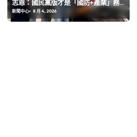
志恩：國民黨版才是「國防+產業」務
實版
新聞中心
8 月 4, 2026