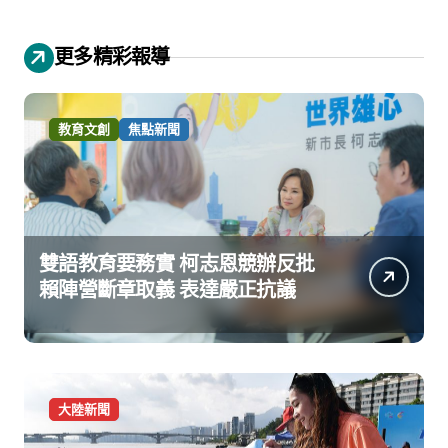
更多精彩報導
教育文創
焦點新聞
雙語教育要務實 柯志恩競辦反批
賴陣營斷章取義 表達嚴正抗議
大陸新聞