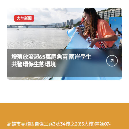
大陸新聞
增殖放流超65萬尾魚苗 兩岸學生
共營環保生態環境
高雄市苓雅區自強三路3號34樓之2(85大樓)電話07-