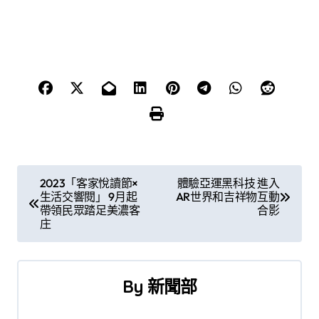
文
2023「客家悅讀節×
體驗亞運黑科技 進入
生活交響閱」 9月起
AR世界和吉祥物互動
章
帶領民眾踏足美濃客
合影
庄
導
覽
By
新聞部