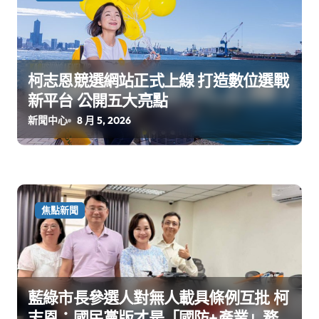
柯志恩競選網站正式上線 打造數位選戰
新平台 公開五大亮點
新聞中心
8 月 5, 2026
焦點新聞
藍綠市長參選人對無人載具條例互批 柯
志恩：國民黨版才是「國防+產業」務