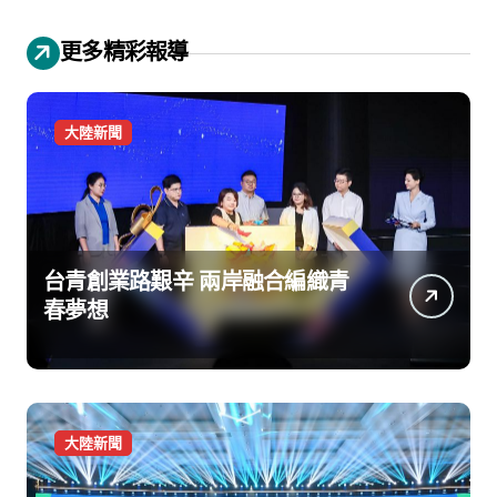
更多精彩報導
大陸新聞
台青創業路艱辛 兩岸融合編織青
春夢想
大陸新聞