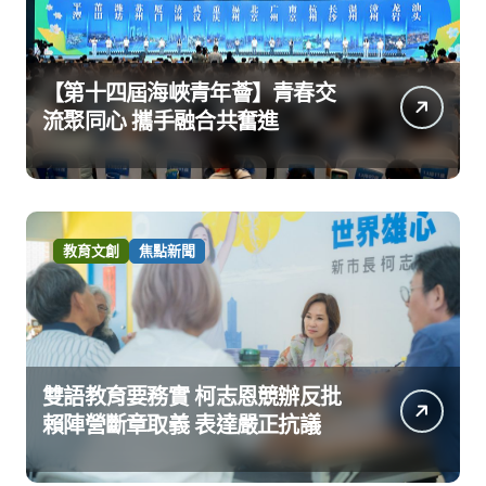
【第十四屆海峽青年薈】青春交
流聚同心 攜手融合共奮進
教育文創
焦點新聞
雙語教育要務實 柯志恩競辦反批
賴陣營斷章取義 表達嚴正抗議