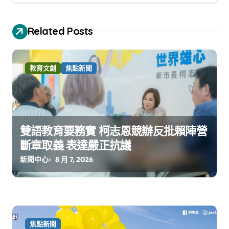
Related Posts
教育文創
焦點新聞
雙語教育要務實 柯志恩競辦反批賴陣營
斷章取義 表達嚴正抗議
新聞中心
8 月 7, 2026
焦點新聞