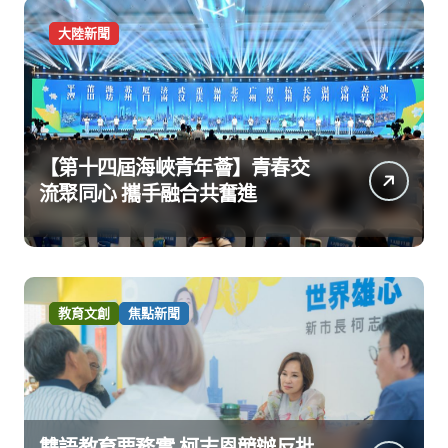
大陸新聞
【第十四屆海峽青年薈】青春交
流聚同心 攜手融合共奮進
教育文創
焦點新聞
雙語教育要務實 柯志恩競辦反批