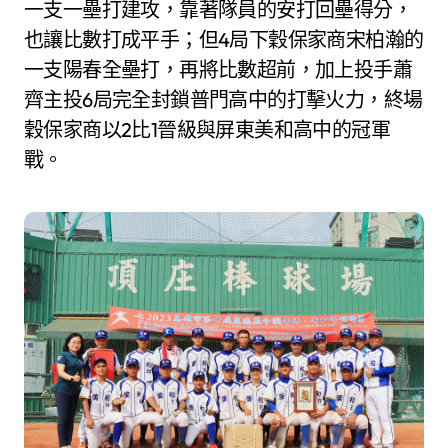
一支一壘打建攻，靠著隊員的安打回壘得分，
也讓比數打成平手；但4局下穀保家商宋柏瀚的
一支陽春全壘打，再將比數超前，加上投手蕭
齊主投6局完全封鎖普門高中的打擊火力，終場
穀保家商以2比1晉級與屏東美和高中的冠軍
戰。