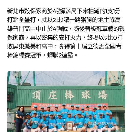
新北市穀保家商於4強戰4局下宋柏瀚的1支1分
打點全壘打，就以2比1讓一路獲勝的地主隊高
雄普門高中中止於4強戰，隨後晉級冠軍戰的穀
保家商，再以密集的安打火力，終場以9比0打
敗屏東縣美和高中，奪得第十屆立德盃全國青
棒錦標賽冠軍，蟬聯2連霸。