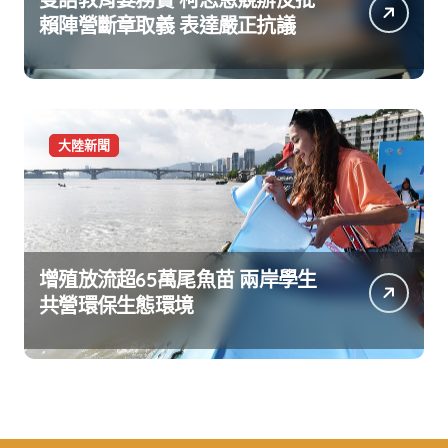
賴陣營斷章取義 表達嚴正抗議
大陸新聞
增殖放流超65萬尾魚苗 兩岸學生
共營環保生態環境