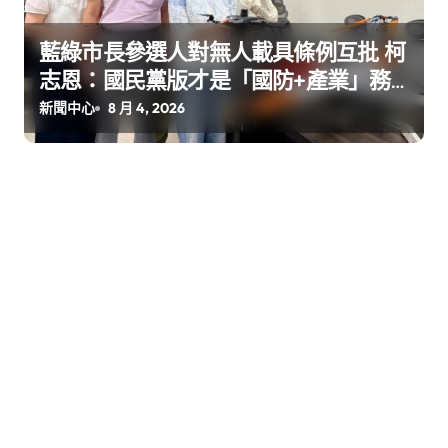
藍綠市長參選人對無人載具條例互批 柯
志恩：國民黨版才是「國防+產業」務
實版
新聞中心
8 月 4, 2026