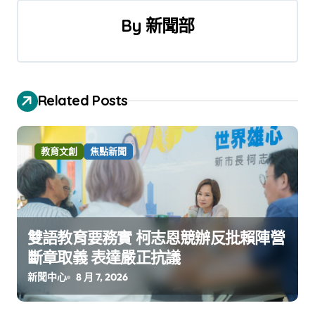
覽
By
新聞部
Related Posts
教育文創
焦點新聞
雙語教育要務實 柯志恩競辦反批賴陣營
斷章取義 表達嚴正抗議
新聞中心
8 月 7, 2026