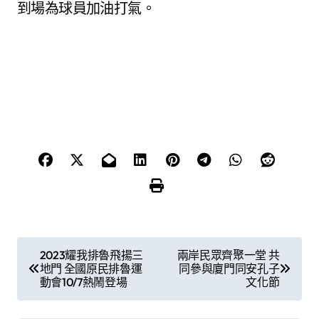
到場為球員加油打氣。
文
2023耀我排魯飛揚三
兩岸民眾齊聚一堂 共
地門 全國原民排魯運
同參與廈門同安孔子
章
動會10/7熱鬧登場
文化節
導