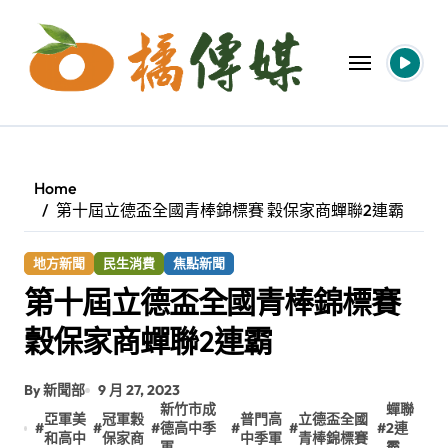
Skip
to
content
Home
第十屆立德盃全國青棒錦標賽 穀保家商蟬聯2連霸
地方新聞
民生消費
焦點新聞
第十屆立德盃全國青棒錦標賽
穀保家商蟬聯2連霸
By 新聞部
9 月 27, 2023
新竹市成
蟬聯
亞軍美
冠軍穀
普門高
立德盃全國
#
#
#
德高中季
#
#
#
2連
和高中
保家商
中季軍
青棒錦標賽
軍
霸