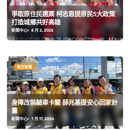
爭取原住民選票 柯志恩提原民5大政策
打造城鄉共好高雄
新聞中心
8 月 2, 2026
地方新聞
身障改裝驗車卡關 薛兆基提安心回家計
畫
新聞中心
7 月 17, 2026