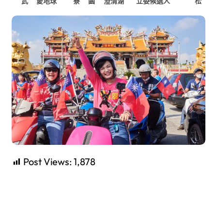
武
愛地球
寮
園
澄清湖
立委候選人
松
Post Views:
1,878