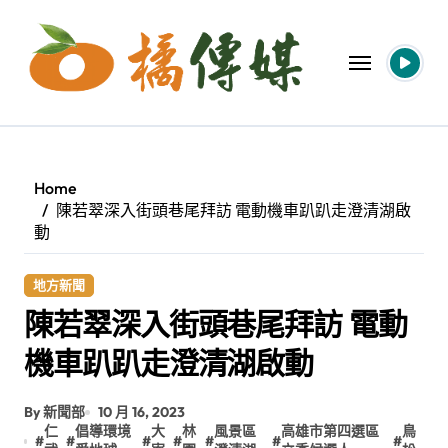
Skip
to
content
Home
陳若翠深入街頭巷尾拜訪 電動機車趴趴走澄清湖啟
動
地方新聞
陳若翠深入街頭巷尾拜訪 電動
機車趴趴走澄清湖啟動
By 新聞部
10 月 16, 2023
仁
倡導環境
大
林
風景區
高雄市第四選區
鳥
#
#
#
#
#
#
#