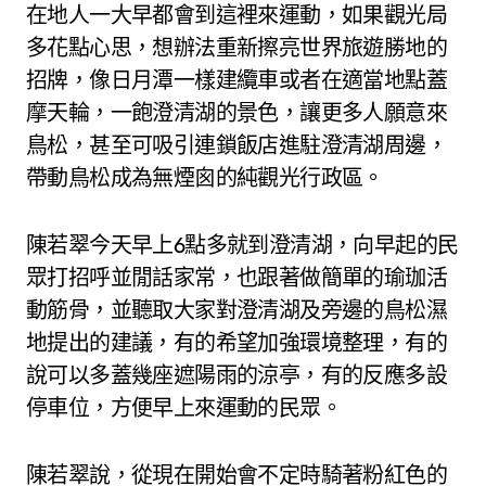
在地人一大早都會到這裡來運動，如果觀光局
多花點心思，想辦法重新擦亮世界旅遊勝地的
招牌，像日月潭一樣建纜車或者在適當地點蓋
摩天輪，一飽澄清湖的景色，讓更多人願意來
鳥松，甚至可吸引連鎖飯店進駐澄清湖周邊，
帶動鳥松成為無煙囪的純觀光行政區。
陳若翠今天早上6點多就到澄清湖，向早起的民
眾打招呼並閒話家常，也跟著做簡單的瑜珈活
動筋骨，並聽取大家對澄清湖及旁邊的鳥松濕
地提出的建議，有的希望加強環境整理，有的
說可以多蓋幾座遮陽雨的涼亭，有的反應多設
停車位，方便早上來運動的民眾。
陳若翠說，從現在開始會不定時騎著粉紅色的