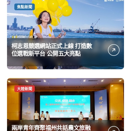
焦點新聞
柯志恩競選網站正式上線 打造數
位選戰新平台 公開五大亮點
大陸新聞
兩岸青年齊聚福州共話農文旅融