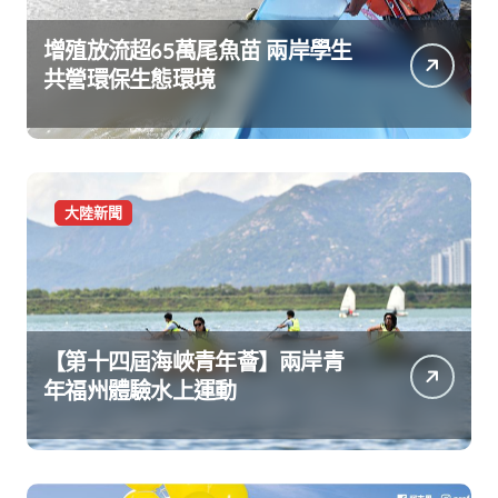
增殖放流超65萬尾魚苗 兩岸學生
共營環保生態環境
大陸新聞
【第十四屆海峽青年薈】兩岸青
年福州體驗水上運動