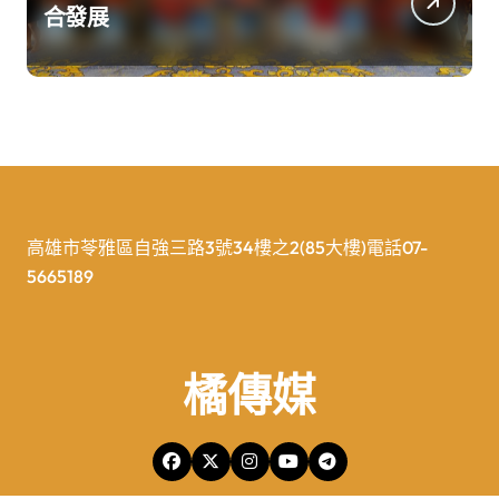
合發展
高雄市苓雅區自強三路3號34樓之2(85大樓)電話07-
5665189
橘傳媒