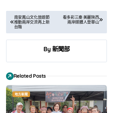
文
南安鳳山文化旅遊節
看多彩三秦 美麗陝西
推動兩岸交流再上新
兩岸媒體人登華山
章
台階
導
覽
By
新聞部
Related Posts
地方新聞