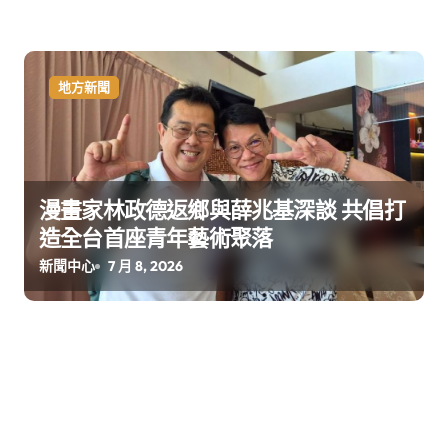
地方新聞
漫畫家林政德返鄉與薛兆基深談 共倡打
造全台首座青年藝術聚落
新聞中心
7 月 8, 2026