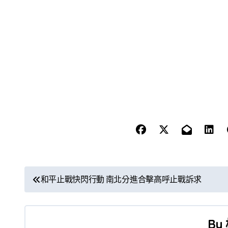
文
和平止戰快閃行動 南北分進合擊高呼止戰訴求
章
導
By