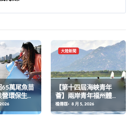
大陸新聞
65萬尾魚苗
【第十四屆海峽青年
共營環保生態
薈】兩岸青年福州體驗
水上運動
 2026
橘傳媒
8 月 5, 2026