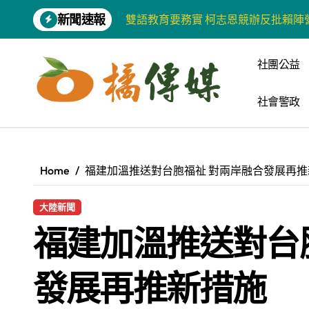
Skip
新聞速報
增殖放流超65萬尾魚苗 兩岸學生共
to
content
【第十四屆海峽青年薈】兩岸青年福
社團公益
柯志恩競選網站正式上線 打造數位選
社會警政
兩岸青年齊聚福州共話農文旅融合發
藍綠市長參選人對無人載具條例互批 
爭取原住民選票 柯志恩提原民5大政
Home
福建加溫推送對台胞福祉 對兩岸融合發展再推
雅安 天府之肺裡的安逸密碼 一座被
大陸新聞
港都文藝學會首辦蓮池潭文學營 支持
福建加溫推送對台
高科大機電系與日本愛媛大學跨校合作
《讀者》8月號新聞焦點 【錦瑟】
發展再推新措施
【第十四屆海峽青年薈】青春交流聚同