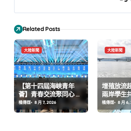
覽
Related Posts
大陸新聞
大陸新聞
【第十四屆海峽青年
增殖放流超
薈】青春交流聚同心 攜
兩岸學生
手融合共奮進
環境
橘傳媒
8 月 7, 2026
橘傳媒
8 月 6,