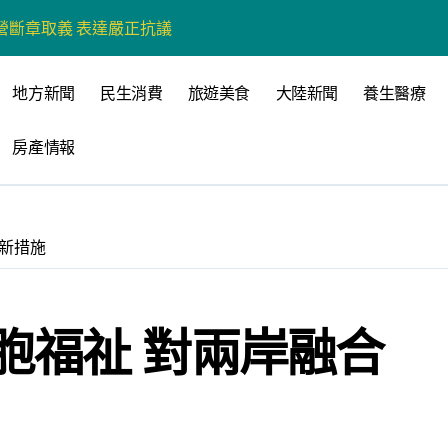
營環保生態環境
州體驗水上運動
地方新聞
民生消費
旅遊美食
大陸新聞
養生醫療
戰新平台 公開五大亮點
房產情報
展
柯志恩：國民黨版才是「國防+產業」務實版
策 打造城鄉共好高雄
新措施
時光偏愛的巴適小城
高雄文學再出發
胞福祉 對兩岸融合
 並感謝世豐螺絲捐助獎學金
心 攜手融合共奮進