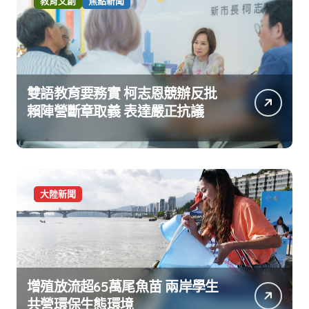
教育文創
焦點新聞
雙語教育要務實 柯志恩競辦反批
賴陣營斷章取義 表達嚴正抗議
大陸新聞
增殖放流超65萬尾魚苗 兩岸學生
共營環保生態環境