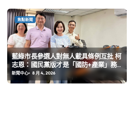
焦點新聞
藍綠市長參選人對無人載具條例互批 柯
志恩：國民黨版才是「國防+產業」務
實版
新聞中心
8 月 4, 2026