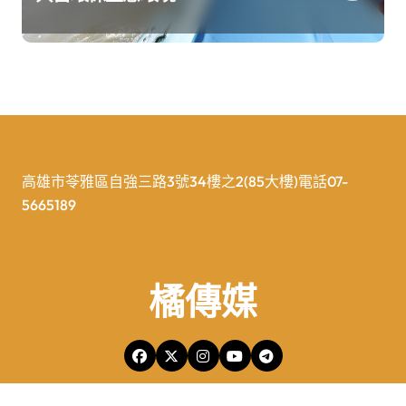
高雄市苓雅區自強三路3號34樓之2(85大樓)電話07-
5665189
橘傳媒