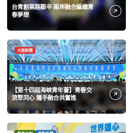
台青創業路艱辛 兩岸融合編織青
春夢想
大陸新聞
【第十四屆海峽青年薈】青春交
流聚同心 攜手融合共奮進