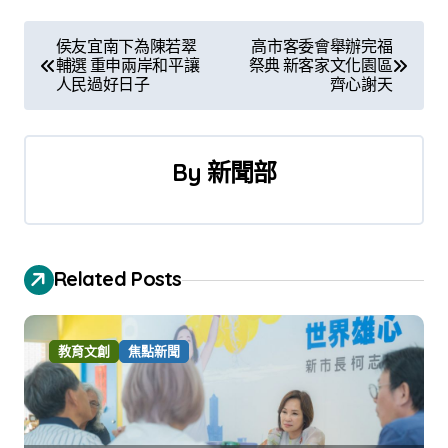
文
侯友宜南下為陳若翠
高市客委會舉辦完福
輔選 重申兩岸和平讓
祭典 新客家文化園區
章
人民過好日子
齊心謝天
導
覽
By
新聞部
Related Posts
教育文創
焦點新聞