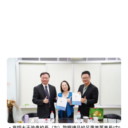
▲高師大王政彥校長（左）致贈禮品給呂惠美董事長(中)