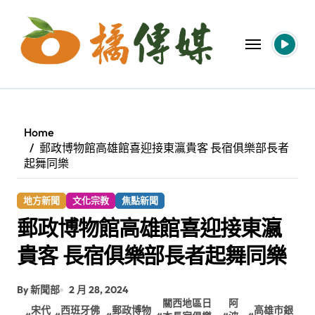
Skip
to
content
Home
郵政博物館高雄館喜迎接東瀛貴客 長宿俱樂部長者
起舞同樂
地方新聞
文化宗教
焦點新聞
郵政博物館高雄館喜迎接東瀛
貴客 長宿俱樂部長者起舞同樂
By 新聞部
2 月 28, 2024
關西地區日
阿
宋代
西班牙佛
郵政博物
高雄市銀