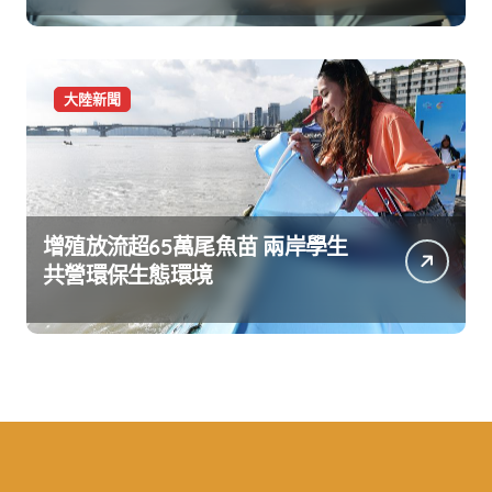
大陸新聞
增殖放流超65萬尾魚苗 兩岸學生
共營環保生態環境