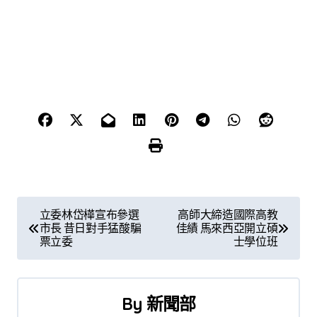
文
立委林岱樺宣布參選
高師大締造國際高教
市長 昔日對手猛酸騙
佳績 馬來西亞開立碩
章
票立委
士學位班
導
覽
By
新聞部