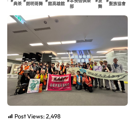
#
#
#
#
本長宿俱樂
#
波
#
典茶
朗明哥舞
館高雄館
髮族協會
部
舞
Post Views:
2,498