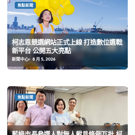
焦點新聞
柯志恩競選網站正式上線 打造數位選戰
新平台 公開五大亮點
新聞中心
8 月 5, 2026
焦點新聞
藍綠市長參選人對無人載具條例互批 柯