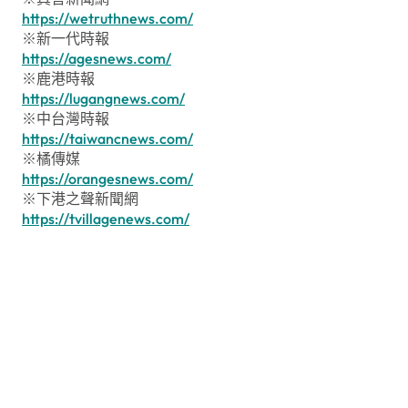
https://wetruthnews.com/
※新一代時報
https://agesnews.com/
※鹿港時報
https://lugangnews.com/
※中台灣時報
https://taiwancnews.com/
※橘傳媒
https://orangesnews.com/
※下港之聲新聞網
https://tvillagenews.com/