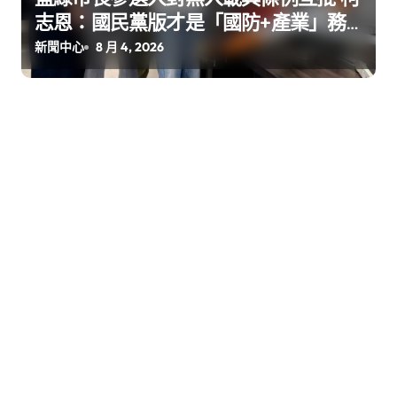
志恩：國民黨版才是「國防+產業」務
實版
新聞中心
8 月 4, 2026