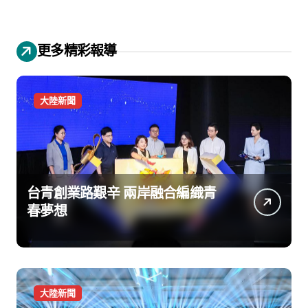
更多精彩報導
大陸新聞
台青創業路艱辛 兩岸融合編織青
春夢想
大陸新聞