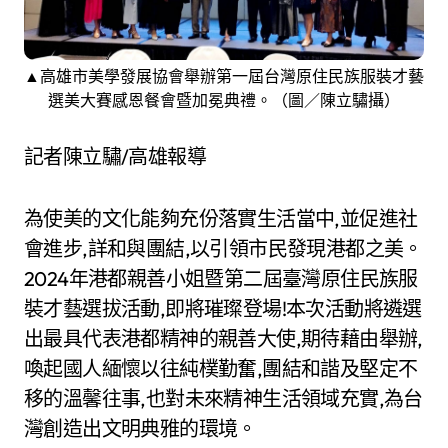
▲高雄市美學發展協會舉辦第一屆台灣原住民族服裝才藝
選美大賽感恩餐會暨加冕典禮。（圖／陳立驌攝）
記者陳立驌/高雄報導
為使美的文化能夠充份落實生活當中,並促進社
會進步,詳和與團結,以引領市民發現港都之美。
2024年港都親善小姐暨第二屆臺灣原住民族服
裝才藝選拔活動,即將璀璨登場!本次活動將遴選
出最具代表港都精神的親善大使,期待藉由舉辦,
喚起國人緬懷以往純樸勤奮,團結和諧及堅定不
移的溫馨往事,也對未來精神生活領域充實,為台
灣創造出文明典雅的環境。