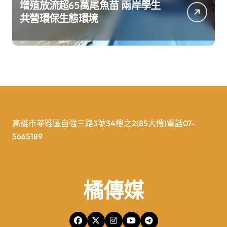
增殖放流超65萬尾魚苗 兩岸學生
共營環保生態環境
高雄市苓雅區自強三路3號34樓之2(85大樓)電話07-
5665189
橘傳媒