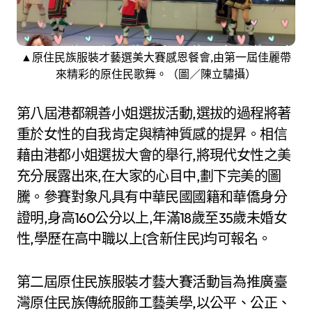
▲原住民族服裝才藝選美大賽感恩餐會,由第一屆佳麗帶
來精彩的原住民歌舞。（圖／陳立驌攝）
第八屆港都親善小姐選拔活動,選拔的過程將著
重於女性的自我肯定與精神質感的提昇。相信
藉由港都小姐選拔大會的舉行,將現代女性之美
充分展露出來,在大家的心目中,劃下完美的圖
騰。參賽對象凡具有中華民國國籍和華僑身分
證明,身高160公分以上,年滿18歲至35歲未婚女
性,學歷在高中職以上{含新住民}均可報名。
第二屆原住民族服裝才藝大賽活動旨為推廣臺
灣原住民族傳統服飾工藝美學,以公平、公正、