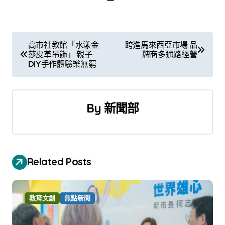
文
高市社教館「水漾金
跨進馬來西亞市場 品
莎皮革吊飾」 親子
牌商多通路經營
章
DIY手作體驗樂無窮
導
覽
By
新聞部
Related Posts
教育文創
焦點新聞