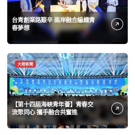
台青創業路艱辛 兩岸融合編織青
春夢想
大陸新聞
【第十四屆海峽青年薈】青春交
流聚同心 攜手融合共奮進