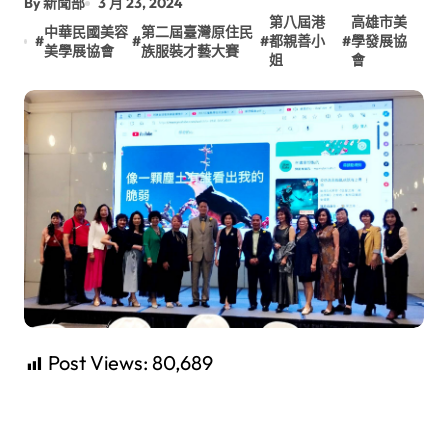
By 新聞部
3 月 23, 2024
第八屆港
高雄市美
中華民國美容
第二屆臺灣原住民
#
#
#
都親善小
#
學發展協
美學展協會
族服裝才藝大賽
姐
會
Post Views:
80,689