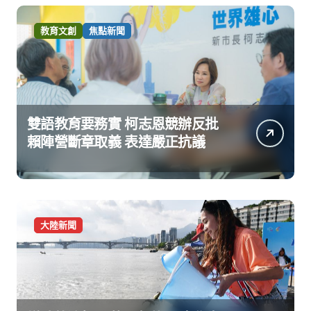
教育文創
焦點新聞
雙語教育要務實 柯志恩競辦反批
賴陣營斷章取義 表達嚴正抗議
大陸新聞