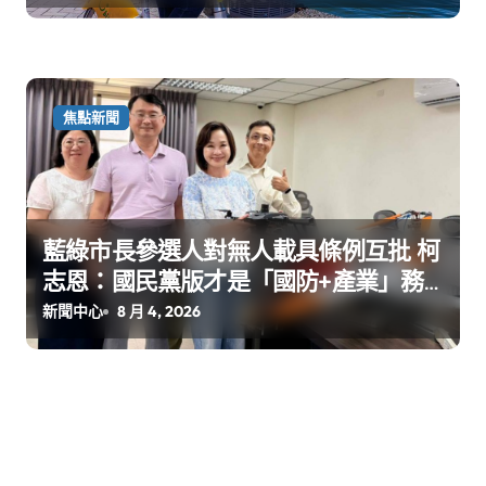
焦點新聞
藍綠市長參選人對無人載具條例互批 柯
志恩：國民黨版才是「國防+產業」務
實版
新聞中心
8 月 4, 2026