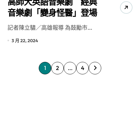
高師大英語音樂劇 經典
音樂劇「變身怪醫」登場
記者陳立驌／高雄報導 為鼓勵市...
3 月 22, 2024
文
1
2
...
4
章
分
頁