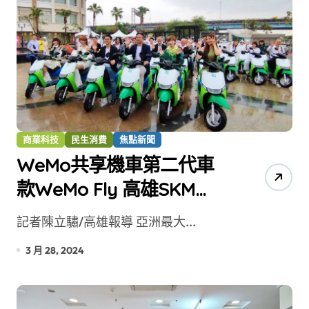
商業科技
民生消費
焦點新聞
WeMo共享機車第二代車
款WeMo Fly 高雄SKM
Park草衙正式亮相
記者陳立驌/高雄報導 亞洲最大...
3 月 28, 2024