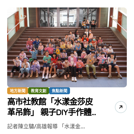
地方新聞
教育文創
焦點新聞
高市社教館「水漾金莎皮
革吊飾」 親子DIY手作體驗
樂無窮
記者陳立驌/高雄報導 「水漾金...