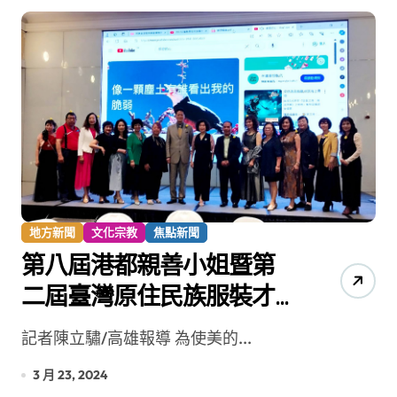
地方新聞
文化宗教
焦點新聞
第八屆港都親善小姐暨第
二屆臺灣原住民族服裝才
藝大賽 即日起接受報名
記者陳立驌/高雄報導 為使美的...
3 月 23, 2024