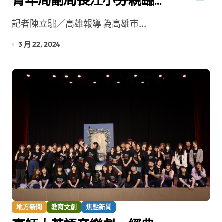
青年局副局長汪小芬親臨
訪視
記者陳立驌／高雄報導 為高雄市...
3 月 22, 2024
地方新聞
教育文創
焦點新聞