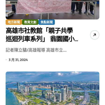
地方新聞
教育文創
焦點新聞
高雄市社教館「親子共學
巡迴列車系列」 翁園國小
親子製作道地美食
記者陳立驌/高雄報導 高雄市立...
3 月 31, 2024