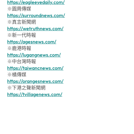
https://eagleeyedaily.com/
※圓周傳媒
https://surroundnews.com/
※真言新聞網
https://wetruthnews.com/
※新一代時報
https://agesnews.com/
※鹿港時報
https://lugangnews.com/
※中台灣時報
https://taiwancnews.com/
※橘傳媒
https://orangesnews.com/
※下港之聲新聞網
https://tvillagenews.com/