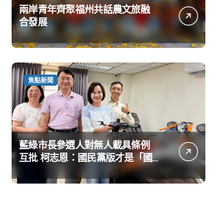
兩岸青年齊聚福州共話農文旅融
合發展
焦點新聞
藍綠市長參選人對無人載具條例
互批 柯志恩：國民黨版才是「國
防+產業」務實版