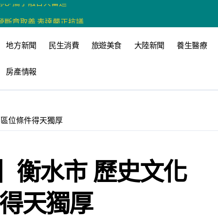
營斷章取義 表達嚴正抗議
營環保生態環境
地方新聞
民生消費
旅遊美食
大陸新聞
養生醫療
州體驗水上運動
房產情報
戰新平台 公開五大亮點
展
柯志恩：國民黨版才是「國防+產業」務實版
 區位條件得天獨厚
策 打造城鄉共好高雄
時光偏愛的巴適小城
】衡水市 歷史文化
高雄文學再出發
 並感謝世豐螺絲捐助獎學金
件得天獨厚
想