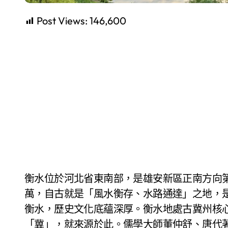
Post Views:
146,600
衡水位於河北省東南部，是雄安新區正南方向第一個設區市，總面積8836平方公里，人口421
萬，自古就是「風水衡存、水路通達」之地，
衡水，歷史文化底蘊深厚。衡水地處古冀州核
「冀」，就來源於此。儒學大師董仲舒、唐代