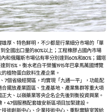
礎雄厚、特色鮮明，不少都是行業細分市場的「單
佔到全國出口量的80%以上；工程橡膠占國內市場
內和俄羅斯市場佔有率分別達到60%和80%；鐵塔
到15%。衡水老白干榮獲1915年巴拿馬萬國博覽
大的植物蛋白飲料生產企業。
、7個省級經開區，均實現「九通一平」，功能配
適合擺放產業園區、生產基地、產業集群等重大項
國正大、以嶺藥業等央企名企先後到衡投資興業。
牌，47個服務配套雄安新區項目加緊建設。
上技術創新中心、企業技術中心、重點實驗室等給