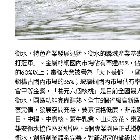
衡水，特色產業發展迅猛。衡水的縣域產業基
打冠軍」。金屬絲網國內市場佔有率達85%，
的60%以上；棗強大營被譽為「天下裘都」，國
鋼構占國內市場的35%；玻璃鋼國內市場佔有率達
會甲等金獎，「養元六個核桃」是目前全國最
衡水，園區功能完備醇熟。全市5個省級高新區
套完備，發展空間充裕，要素價格低廉，非常
目，中糧、中廣核、蒙牛乳業、山東魯花、泰
雄安衡水協作區3個片區、5個專業園區正式掛
衡水，創新創業體系完善。對新認定的省級以