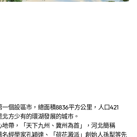
是北方少有的環湖發展的城市。
心地帶，「天下九州、冀州為首」，河北簡稱
著名經學家孔穎達、「荷花澱派」創始人孫犁等先