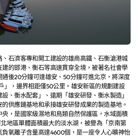
路、石濟客專和開工建設的雄商高鐵、石衡滄港城
在建的邯港、衡石等高速貫穿全境，被著名社會學
通後20分鐘可達雄安、50分鐘可進北京，將深度
戶」，邊界相距僅50公里。雄安新區的規劃建設
建設、衡水配套」、遠期「雄安研發、衡水製造」
安的供應鏈基地和承接雄安研發成果的製造基地。
中央，是國家級濕地和鳥類自然保護區，水域面積
是華北地區單體面積最大的淡水湖，被譽為「京南第
負氧離子含量高達4600個，是一座令人心曠神怡