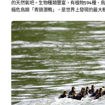
的天然氧吧。生物種類豐富，有植物594種、鳥
極危鳥類「青頭潛鴨」，是世界上發現的最大種