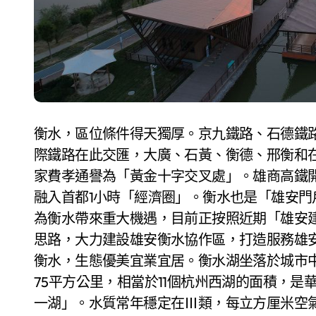
衡水，區位條件得天獨厚。京九鐵路、石德鐵
際鐵路在此交匯，大廣、石黃、衡德、邢衡和
家費孝通譽為「黃金十字交叉處」。雄商高鐵開
融入首都1小時「經濟圈」。衡水也是「雄安門
為衡水帶來重大機遇，目前正按照近期「雄安
思路，大力建設雄安衡水協作區，打造服務雄
衡水，生態優美宜業宜居。衡水湖坐落於城市
75平方公里，相當於11個杭州西湖的面積，
一湖」。水質常年穩定在Ⅲ類，每立方厘米空氣