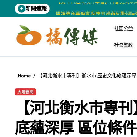
Skip
新聞速報
雙語教育要務實 柯志恩競辦反批賴陣
to
content
增殖放流超65萬尾魚苗 兩岸學生共
社團公益
【第十四屆海峽青年薈】兩岸青年福
社會警政
柯志恩競選網站正式上線 打造數位選
兩岸青年齊聚福州共話農文旅融合發
藍綠市長參選人對無人載具條例互批 
Home
【河北衡水市專刊】衡水市 歷史文化底蘊深厚
爭取原住民選票 柯志恩提原民5大政
大陸新聞
雅安 天府之肺裡的安逸密碼 一座被
【河北衡水市專刊
港都文藝學會首辦蓮池潭文學營 支持
高科大機電系與日本愛媛大學跨校合作
底蘊深厚 區位條
台青創業路艱辛 兩岸融合編織青春夢