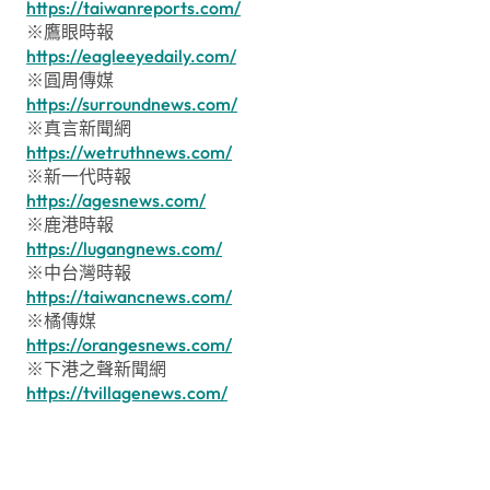
https://taiwanreports.com/
※鷹眼時報
https://eagleeyedaily.com/
※圓周傳媒
https://surroundnews.com/
※真言新聞網
https://wetruthnews.com/
※新一代時報
https://agesnews.com/
※鹿港時報
https://lugangnews.com/
※中台灣時報
https://taiwancnews.com/
※橘傳媒
https://orangesnews.com/
※下港之聲新聞網
https://tvillagenews.com/