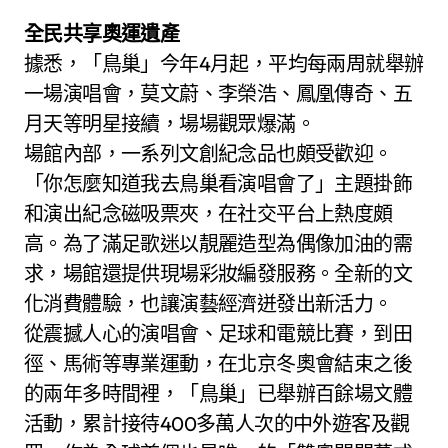
全民共享奧運遺產
據悉，「鳥巢」今年4月起，平均每兩周就舉辦
一場演唱會，莫文蔚、李榮浩、鳳凰傳奇、五
月天等明星接續，場場觀眾爆滿。
場館內部，一系列文創紀念品也頗受歡迎。
「你怎麼知道我去鳥巢看演唱會了」主題掛飾
和演出紀念磁吸票夾，在社交平台上熱度頗
高。為了滿足歌迷以靚麗造型為偶像加油的需
求，場館還提供現場彩妝編發服務。全新的文
化消費體驗，也讓演藝經濟迸發出新活力。
從震撼人心的演唱會、足球和電競比賽，到田
徑、馬術等專業運動，在北京冬奧會結束之後
的兩年多時間裡，「鳥巢」已舉辦百餘場文體
活動，累計接待400多萬人次的中外遊客及觀