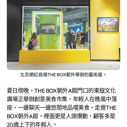
北京網紅商場THE BOX朝外舉辦的藝術展。
夏日傍晚，THE BOX朝外A館門口的東嶽文化
廣場正舉辦創意美食市集，年輕人在晚風中落
座，一邊聊天一邊悠閒地品嚐美食。走進THE
BOX朝外A館，裡面更是人頭攢動，顧客多是
20歲上下的年輕人。