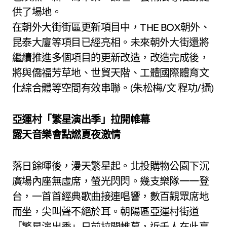
供了場地。
在朝外大街街區更新項目中，THE BOX朝外、
昆泰大廈等項目已經亮相。未來朝外大街還將
繼續推進多個項目的更新改造，改造完成後，
將與僑福芳草地、世貿天階、工體國際體育文
化綜合體等空間有效串聯。(朱松梅/文 程功/攝)
亞運村「繁星演出季」拉開帷幕
露天音樂會點燃夏夜激情
落日餘暉後，漫天繁星起。北投購物公園下沉
廣場內座無虛席，螢光閃閃。幾支樂隊一一登
台，一首首經典歌曲接連唱響，數百觀眾席地
而坐，尖叫聲不絕於耳。朝陽區亞運村街道
「繁星演出季」日前拉開帷幕，近千人在此享