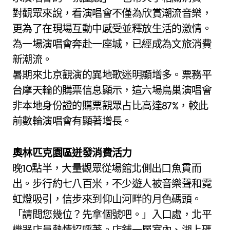
對觀眾來說，看演唱會不僅為欣賞潮流音樂，
更為了在現場互動中感受並釋放生活的激情。
為一場演唱會奔赴一座城，已經成為文旅消費
新潮流。
暑期來北京觀演的異地歌迷明顯增多。票務平
台摩天輪的購票信息顯示，這六場鳥巢演唱會
非本地身份證的購票觀眾占比高達87%，較此
前數輪演唱會有顯著增長。
奧林匹克園區迸發消費活力
晚10點半，大量觀眾從場館北側出口魚貫而
出。步行約七八百米，不少遊人被音樂聲和霓
虹燈吸引，信步來到仰山河畔的月色碼頭。
「請問您幾位？先拿個號吧。」入口處，北平
機器店員熱情招呼著。店舖一層室內、湖上碼