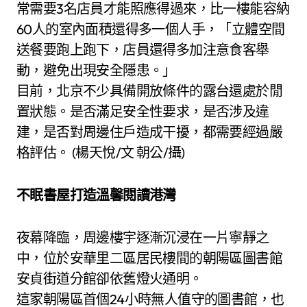
常需要3名店員才能照應得過來，比一樓能容納
60人的室內面積還得多一個人手，「立體空間
送餐要跑上跑下，店員還得多加注意食客舉
動，避免出現安全隱患。」
目前，北京不少具備開放條件的露台還處於閒
置狀態。是否滿足安全性要求，是否涉及違
建，是否對周邊住戶造成干擾，都需要經過嚴
格評估。 (楊天悅/文 朝公/攝)
不眠書屋打造溫馨閱讀港灣
夜幕降臨，周邊樓宇逐漸沉浸在一片寧靜之
中，位於安華里二區居民樓間的朝陽區圖書館
安貞街道分館卻依舊燈火通明。
這家朝陽區首個24小時無人值守的圖書館，也