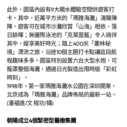
此外，園區內設有9大親水體驗空間供遊客打
卡。其中，近萬平方米的「瑪雅海灘」濤聲陣
陣，遊客可在城市沙灘欣賞「山海」相依、落
日餘暉；無邊際泳池的「克萊茵藍」令人徜徉
其中，縱享美好時光；踏上400米「叢林秘
境」漂流之旅，沿途10個主題打卡點讓這段航
程趣味多多。園區特別設置六台大型水炮，可
籠罩整個海灘，通過日光製造出限時版「彩虹
時刻」。
1998年，第一家瑪雅海灘水公園在深圳開業，
北京成為「瑪雅海灘」品牌佈局的最新一站。
(潘福達/文 程功/攝)
朝陽成立4個緊密型醫療集團