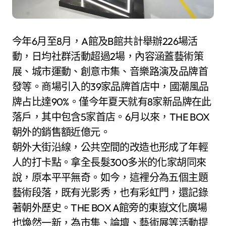
今年6月至8月，A館及B館共計舉辦226場活
動，日均社群活動超過2場，內容涵蓋藝術策
展、城市運動、創意市集、音樂路演及品牌首
發等。商場引入的39家品牌首店中，國潮風品
牌占比達90%。僅今年夏天就有8家新品牌在此
落戶，其中包含5家首店。6月以來，THE BOX
朝外的銷售額近億元。
朝外大街沿線，公共空間的改造也形成了年輕
人的打卡點。拿全長髮300多米的化家胡同來
說，原本平平無奇。如今，這裡分為五個主題
藝術段落，既有光影秀，也有彩虹門，還記錄
著朝外歷史。THE BOX A館旁的東嶽文化廣場
也煥然一新，為市集、論壇、藝術展等活動提