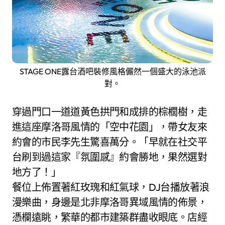
STAGE ONE露台酒吧裝修風格儼然一個盛大的泳池派
對。
穿過門口一道道黃色拱門和成排的棕櫚樹，走
進這座摩洛哥風情的「空中花園」，帶女友來
約會的市民李先生驚喜萬分。「早就在社交平
台刷到過這家『氛圍感』約會勝地，果然選對
地方了！」
餐位上佈置著紅玫瑰和紅氣球，DJ台播放著浪
漫樂曲，身邊是北非摩洛哥異域風情的佈景，
憑欄遠眺，繁華的都市建築群盡收眼底。店經