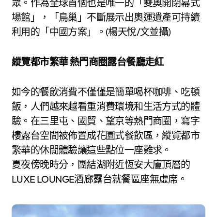
眾。作為全球首個也是唯一的「雙奧開閉幕式
場館」，「鳥巢」不斷展示出奧運遺產可持續
利用的「中國方案」。(楊天悅/文並攝)
縱覽都市繁華 熱門商圈露台餐廳走紅
如今的餐飲消費不僅僅是簡單喝杯咖啡、吃頓
飯，人們越來越看重消費環境和生活方式的體
驗。在三里屯、國貿、望京等熱門商圈，寫字
樓露台空間被佈置成花園式餐飲區，縱覽都市
繁華的休閒體驗讓這些點位一座難求。
夏夜傍晚時分，團結湖附近恆安大廈頂層的
LUXE LOUNGE酒廊露台就餐區座無虛席。