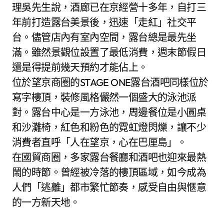
理吳先生說，酒廊已在京經營十多年，自打三
年前打造露台美景後，迅速「走紅」社交平
台。儘管店內有室內空間，露台總是最先坐
滿。雖然景觀位設置了最低消費，週末節假日
還是得提前幾天預約才能佔上。
位於望京商圈的STAGE ONE露台酒吧同樣位於
寫字樓頂，裝修風格儼然一個盛大的泳池派
對。露台中心是一方泳池，周邊餐位是小圓桌
和沙灘椅，紅色和粉色的霓虹燈閃爍，讓不少
消費者直呼「人在望京，心在巴厘島」。
在國貿商圈，多家露台餐廳和酒吧也迎來最熱
鬧的時節。曾經被冷落的樓頂區域，如今成為
人們「逃離」都市繁忙節奏，感受自由與愜意
的一方新天地。