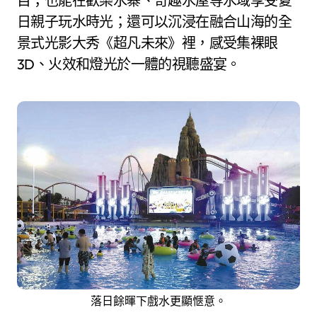
目；也能在歡樂水寨、奇趣水屋等水域享受夏
日親子玩水時光；還可以沉浸在融合山海的全
景式光影大秀《超凡未來》裡，感受集裸眼
3D、火效和燈光於一體的視聽盛宴。
落日餘暉下戲水更顯愜意。