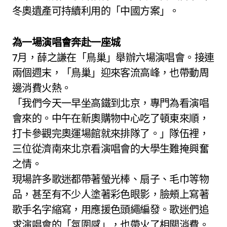
冬奧遺產可持續利用的「中國方案」。
為一場演唱會奔赴一座城
7月，薛之謙在「鳥巢」舉辦六場演唱會。接連
兩個週末，「鳥巢」迎來客流高峰，也帶動周
邊消費火熱。
「我們今天一早坐高鐵到北京，專門為看演唱
會來的。中午在新奧購物中心吃了頓東來順，
打卡參觀完奧運場館就來排隊了。」隊伍裡，
三位從濟南來北京看演唱會的大學生難掩興奮
之情。
現場許多歌迷都帶著螢光棒、扇子、毛巾等物
品，甚至有不少人塗著彩色眼影，臉頰上寫著
歌手名字縮寫，用應援色頭繩編發。歌迷們追
求演唱會的「氛圍感」，也帶火了相關消費。