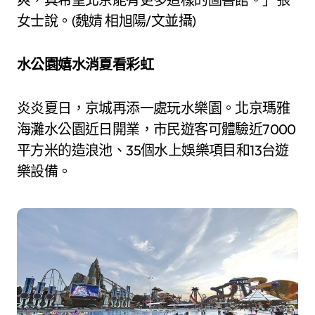
女士說。(魏婧 相旭陽/文並攝)
水公園嬉水消夏看彩虹
炎炎夏日，京城再添一處玩水樂園。北京瑪雅
海灘水公園近日開業，市民遊客可體驗近7000
平方米的造浪池、35個水上娛樂項目和13台遊
樂設備。