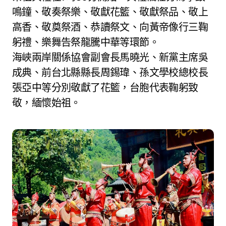
鳴鐘、敬奏祭樂、敬獻花籃、敬獻祭品、敬上
高香、敬奠祭酒、恭讀祭文、向黃帝像行三鞠
躬禮、樂舞告祭龍騰中華等環節。
海峽兩岸關係協會副會長馬曉光、新黨主席吳
成典、前台北縣縣長周錫瑋、孫文學校總校長
張亞中等分別敬獻了花籃，台胞代表鞠躬致
敬，緬懷始祖。