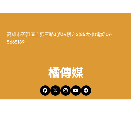
高雄市苓雅區自強三路3號34樓之2(85大樓)電話07-
5665189
橘傳媒
橘傳媒Copyright © All rights reserved 版權所有
|
Newspaperup
by
Themeansar
.