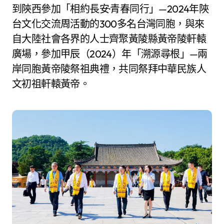
到陝西參加「相約長安·青春同行」—2024年陝
台文化交流周活動的300多名台灣同胞，與來
自大陸社會各界的人士齊聚黃陵縣黃帝陵軒轅
廣場，參加甲辰（2024）年「溯源尋根」—兩
岸同胞黃帝陵祭祖典禮，共同祭拜中華民族人
文初祖軒轅黃帝。