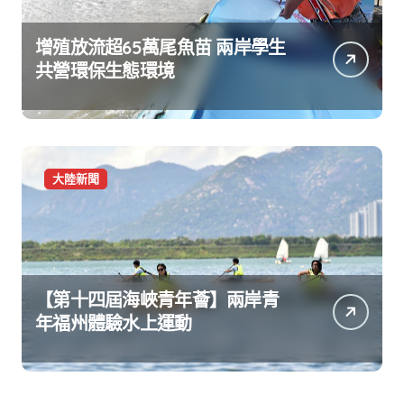
增殖放流超65萬尾魚苗 兩岸學生
共營環保生態環境
大陸新聞
【第十四屆海峽青年薈】兩岸青
年福州體驗水上運動