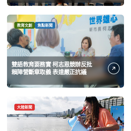
教育文創
焦點新聞
雙語教育要務實 柯志恩競辦反批
賴陣營斷章取義 表達嚴正抗議
大陸新聞