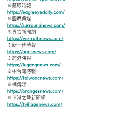
※鷹眼時報
https://eagleeyedaily.com/
※圓周傳媒
https://surroundnews.com/
※真言新聞網
https://wetruthnews.com/
※新一代時報
https://agesnews.com/
※鹿港時報
https://lugangnews.com/
※中台灣時報
https://taiwancnews.com/
※橘傳媒
https://orangesnews.com/
※下港之聲新聞網
https://tvillagenews.com/