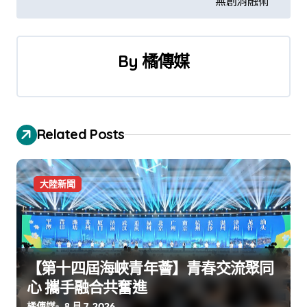
無創消融術
導
覽
By
橘傳媒
Related Posts
大陸新聞
【第十四屆海峽青年薈】青春交流聚同
心 攜手融合共奮進
橘傳媒
8 月 7, 2026