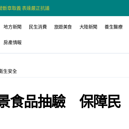
營環保生態環境
州體驗水上運動
地方新聞
民生消費
旅遊美食
大陸新聞
養生醫療
戰新平台 公開五大亮點
房產情報
展
柯志恩：國民黨版才是「國防+產業」務實版
策 打造城鄉共好高雄
衛生安全
時光偏愛的巴適小城
高雄文學再出發
景食品抽驗 保障民
 並感謝世豐螺絲捐助獎學金
心 攜手融合共奮進