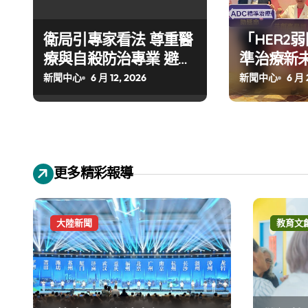
衛局引專家看法 尊重醫
「HER2
療與自殺防治專業 避免
準治療新未
網路群組扭曲訊息 織起
協會喊話 
新聞中心
6 月 12, 2026
新聞中心
6 月 
重返社區的溫柔防護網
陷入「同
憾
更多精彩報導
大陸新聞
教育文