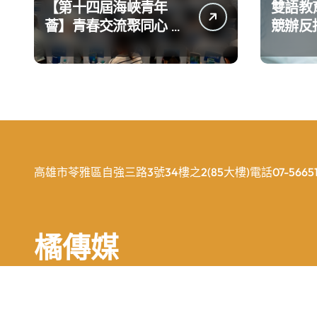
【第十四屆海峽青年
雙語教
薈】青春交流聚同心 攜
競辦反
手融合共奮進
義 表
高雄市苓雅區自強三路3號34樓之2(85大樓)電話07-56651
橘傳媒