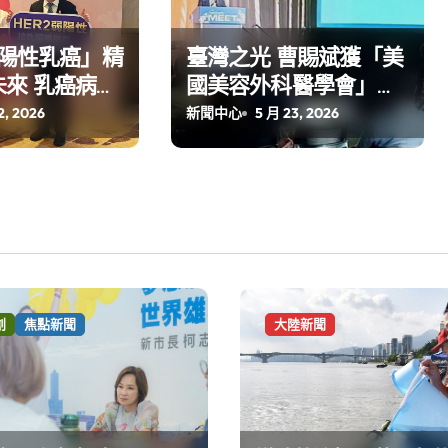
弱陽性乳癌」精
臺灣之光 曹賜斌獲「美
來 乳癌病友
國美容外科醫學會」之
勿讓任何家庭
邀 發表治療白疤專題演
2, 2026
新聞中心
5 月 23, 2026
病不同命」遺
講 聚焦臺灣隊 展現精湛
醫技軟實力
創
焦點新聞
大陸新聞