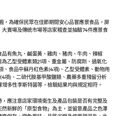
大賣場及傳統市場等店家稽查並抽驗74件應景食
食品有魚丸、鹹蛋黃、雞肉、豬肉、牛肉、辣椒
為乙型受體素類21項、重金屬、防腐劑、過氧化
項、食品中蘇丹紅色素(4項)、乙型受體素、動物用
物(4項)、二硫代胺基甲酸鹽類、農藥多重殘留分析
核球增多性李斯特菌等，檢驗結果均與規定相符。
時，應注意店家環境衛生及產品包裝是否有完整及
天然新鮮的「原型食物」為主，並留意產品之色澤