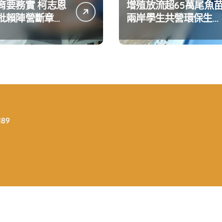
育要務實 柯志恩
增殖放流超65萬尾魚
批賴陣營斷章取
兩岸學生共營環保生態
達嚴正抗議
環境
89