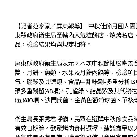
【記者范家豪／屏東報導】 中秋佳節月圓人團圓，為確保民眾在佳節期間安心品嘗應景食品，屏
東縣政府衛生局至轄內人氣糕餅店、燒烤名店、
品，檢驗結果均與規定相符。
屏東縣政府衛生局表示，本次中秋節抽驗應景
醬、月餅、魚類、水果及月餅內餡等，檢驗項目
氫、硼酸及其鹽類、食品中甜味劑-多重分析13
藥多重殘留(48項)、孔雀綠、結晶紫及其代謝
(五)410項、沙門氏菌、金黃色葡萄球菌、單
衛生局長張秀君呼籲，民眾在選購中秋節食品
有效日期等。歡聚烤肉食材選擇，建議盡量以