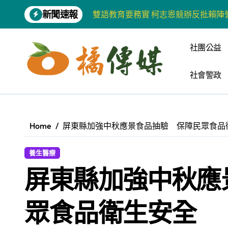
Skip
新聞速報
to
增殖放流超65萬尾魚苗 兩岸學生共
content
【第十四屆海峽青年薈】兩岸青年福
社團公益
柯志恩競選網站正式上線 打造數位選
社會警政
兩岸青年齊聚福州共話農文旅融合發
藍綠市長參選人對無人載具條例互批 
爭取原住民選票 柯志恩提原民5大政
Home
屏東縣加強中秋應景食品抽驗 保障民眾食品
雅安 天府之肺裡的安逸密碼 一座被
養生醫療
港都文藝學會首辦蓮池潭文學營 支持
屏東縣加強中秋應
高科大機電系與日本愛媛大學跨校合作
《讀者》8月號新聞焦點 【錦瑟】
眾食品衛生安全
【第十四屆海峽青年薈】青春交流聚同