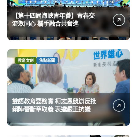
【第十四屆海峽青年薈】青春交
流聚同心 攜手融合共奮進
教育文創
焦點新聞
雙語教育要務實 柯志恩競辦反批
賴陣營斷章取義 表達嚴正抗議