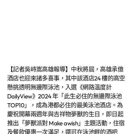
【記者吳峙嵩高雄報導】中秋將屆，高雄承億
酒店也迎來諸多喜事，其中該酒店24 樓的高空
懸挑透明無邊際泳池，入選《網路溫度計
DailyView》2024 年「此生必住的無邊際泳池
TOP10」，成為港都必住的最美泳池酒店。為
慶祝開幕兩週年與吉祥物夢獸的生日，即日起
推出「夢獸派對 Make awish」主題活動，住宿
及餐飲優惠一次滿足，還可在泳池畔的酒吧