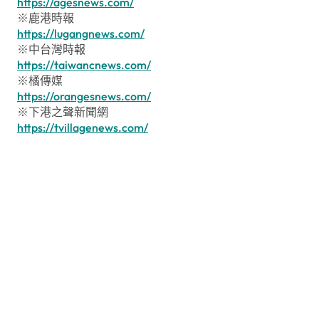
https://agesnews.com/
※鹿港時報
https://lugangnews.com/
※中台灣時報
https://taiwancnews.com/
※橘傳媒
https://orangesnews.com/
※下港之聲新聞網
https://tvillagenews.com/