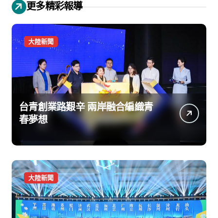
更多精彩報導
大陸新聞
台青創業路艱辛 兩岸融合編織青
春夢想
大陸新聞