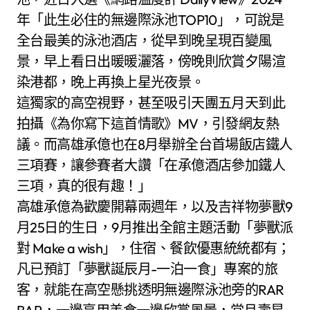
年「此生必住的無邊際泳池TOP10」，可說是
全台最美的泳池酒店，從早到晚呈現百變風
景，早上看日出暖暖灑落，傍晚則欣賞夕陽渲
染港都，晚上再換上星光夜景。
這獨家的高空視野，甚至吸引天團五月天到此
拍攝《為你寫下這首情歌》MV，引發網友熱
議。而高雄承億也在8月舉辦全台首場飯店鐵人
三項賽，讓參賽者大讚「在承億酒店參加鐵人
三項，真的很有趣！」
高雄承億為歡慶開幕兩週年，以及吉祥物夢獸9
月25日的生日，9月推出全館主題活動「夢獸派
對 Make a wish」，住宿、餐飲優惠統統都有；
凡已預訂「夢獸誕辰月-一泊一食」專案的旅
客，就能在高空懸挑透明無邊際泳池旁的RAR