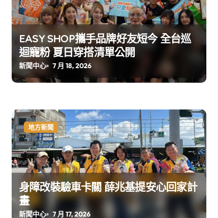
EASY SHOP攜手品牌好友短今 全台巡
迴寵粉 夏日穿搭清單公開
新聞中心
7 月 18, 2026
地方新聞
身障改裝驗車卡關 薛兆基提安心回家計
畫
新聞中心
7 月 17, 2026