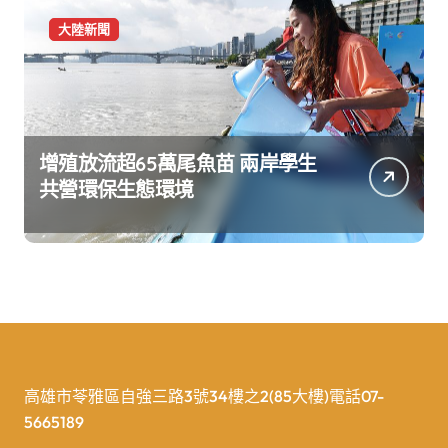
大陸新聞
增殖放流超65萬尾魚苗 兩岸學生
共營環保生態環境
高雄市苓雅區自強三路3號34樓之2(85大樓)電話07-
5665189