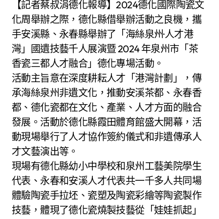
【記者蔡叔涓德化報導】2024德化國際陶瓷文
化周舉辦之際，德化縣借舉辦活動之良機，攜
手安溪縣、永春縣舉辦了「海絲泉州·人才港
灣」國遺技藝千人展演暨 2024 年泉州市「茶
香瓷三都人才融合」德化專場活動。
活動主旨意在深度耕耘人才「港灣計劃」，傳
承海絲泉州非遺文化，推動安溪茶都、永春香
都、德化瓷都在文化、產業、人才方面的融合
發展。活動於德化縣霞田體育館盛大開幕，活
動現場舉行了人才協作簽約儀式和非遺傳承人
才文藝演出等。
現場有德化縣幼小中學校和泉州工藝美院學生
代表、永春和安溪人才代表共一千多人共同場
體驗陶瓷手拉坯、瓷塑及陶瓷彩繪等陶瓷製作
技藝，體現了德化瓷燒製技藝從「娃娃抓起」