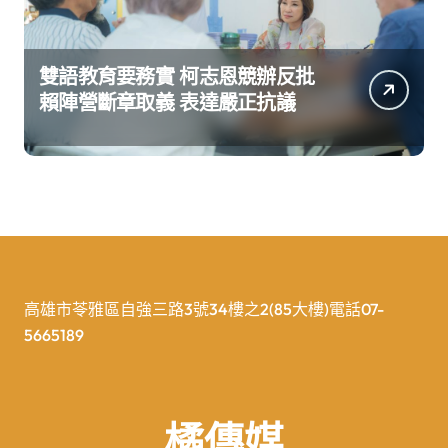
雙語教育要務實 柯志恩競辦反批
賴陣營斷章取義 表達嚴正抗議
高雄市苓雅區自強三路3號34樓之2(85大樓)電話07-
5665189
橘傳媒