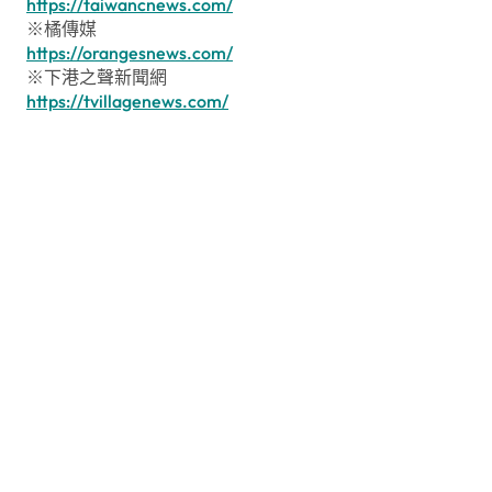
https://taiwancnews.com/
※橘傳媒
https://orangesnews.com/
※下港之聲新聞網
https://tvillagenews.com/