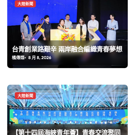
大陸新聞
台青創業路艱辛 兩岸融合編織青春夢想
橘傳媒
8 月 8, 2026
大陸新聞
【第十四屆海峽青年薈】青春交流聚同