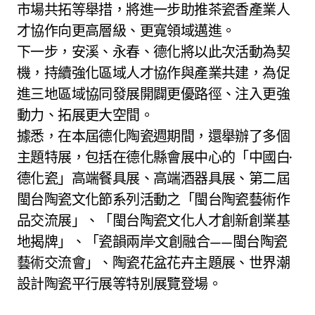
市場共拓等舉措，將進一步助推茶瓷香產業人
才協作向更高層級、更寬領域邁進。
下一步，安溪、永春、德化將以此次活動為契
機，持續強化區域人才協作與產業共建，為促
進三地區域協同發展開闢更優路徑、注入更強
動力、拓展更大空間。
據悉，在本屆德化陶瓷週期間，還舉辦了多個
主題特展，包括在德化縣會展中心的「中國白·
德化瓷」高端餐具展、高端酒器具展、第二屆
閩台陶瓷文化節系列活動之「閩台陶瓷藝術作
品交流展」、「閩台陶瓷文化人才創新創業基
地揭牌」、「瓷韻兩岸·文創融合——閩台陶瓷
藝術交流會」、陶瓷花盆花卉主題展、世界潮
設計陶瓷平行展等特別展覽登場。