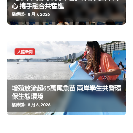
心 攜手融合共奮進
橘傳媒
8 月 7, 2026
大陸新聞
增殖放流超65萬尾魚苗 兩岸學生共營環
保生態環境
橘傳媒
8 月 6, 2026