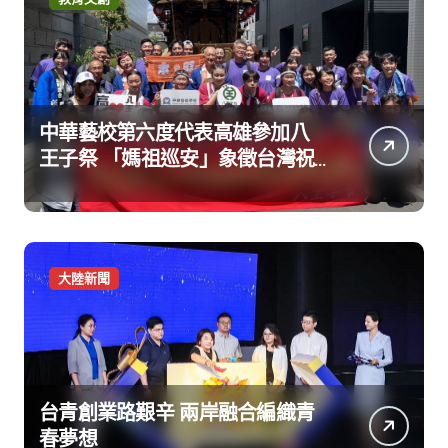
中華藝校第六度代表高雄參加八
王子祭 「媽祖巡安」象徵台灣祝
福
大陸新聞
台青創業路艱辛 兩岸融合編織青
春夢想