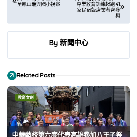
至鳳山瑞興國小視察
專業教育訓練起跑 41
章
家民宿飯店業者齊參
與
導
覽
By
新聞中心
Related Posts
教育文創
中華藝校第六度代表高雄參加八王子祭