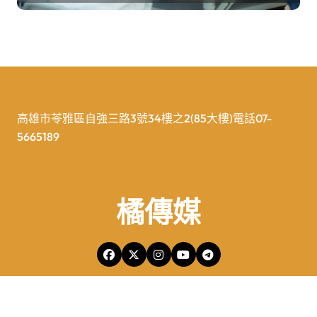
高雄市苓雅區自強三路3號34樓之2(85大樓)電話07-
5665189
橘傳媒