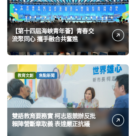
【第十四屆海峽青年薈】青春交
流聚同心 攜手融合共奮進
教育文創
焦點新聞
雙語教育要務實 柯志恩競辦反批
賴陣營斷章取義 表達嚴正抗議