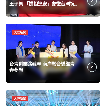
王子祭 「媽祖巡安」象徵台灣祝
福
大陸新聞
台青創業路艱辛 兩岸融合編織青
春夢想
大陸新聞