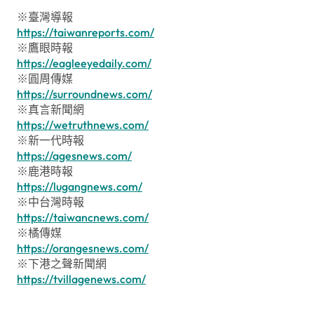
※臺灣導報
https://taiwanreports.com/
※鷹眼時報
https://eagleeyedaily.com/
※圓周傳媒
https://surroundnews.com/
※真言新聞網
https://wetruthnews.com/
※新一代時報
https://agesnews.com/
※鹿港時報
https://lugangnews.com/
※中台灣時報
https://taiwancnews.com/
※橘傳媒
https://orangesnews.com/
※下港之聲新聞網
https://tvillagenews.com/