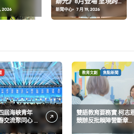
緋光》8⽉登場 呈現跨
越時代的⾳樂對話
, 2026
新聞中心
7 月 19, 2026
聞
教育文創
焦點新聞
四屆海峽青年
雙語教育要務實 柯志
春交流聚同心 攜
競辦反批賴陣營斷章取
共奮進
義 表達嚴正抗議