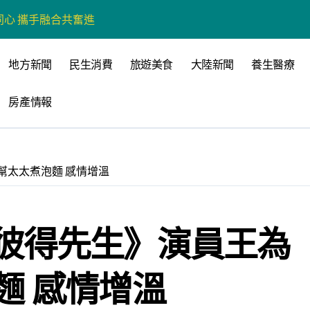
心 攜手融合共奮進
營斷章取義 表達嚴正抗議
地方新聞
民生消費
旅遊美食
大陸新聞
養生醫療
營環保生態環境
房產情報
州體驗水上運動
戰新平台 公開五大亮點
展
幫太太煮泡麵 感情增溫
柯志恩：國民黨版才是「國防+產業」務實版
策 打造城鄉共好高雄
彼得先生》演員王為
時光偏愛的巴適小城
高雄文學再出發
麵 感情增溫
 並感謝世豐螺絲捐助獎學金