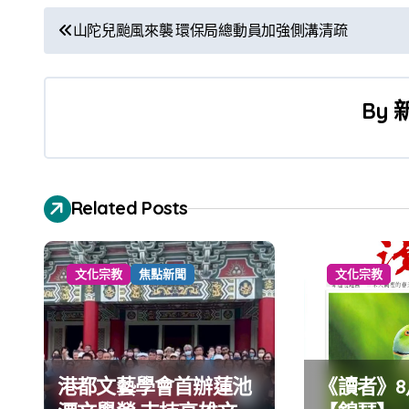
文
山陀兒颱風來襲 環保局總動員加強側溝清疏
章
導
By
覽
Related Posts
文化宗教
焦點新聞
文化宗教
港都文藝學會首辦蓮池
《讀者》