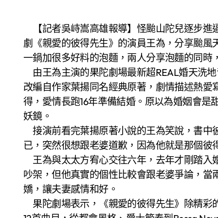
【記者吳峙嵩高雄報導】怪颱山陀兒逐步進逼台灣，2日全台皆放颱風假，果陀劇場全新音樂
劇《親愛的彼得先生》的演員王為，分享颱風
一鍋加很多好料的泡麵，兩人分享泡麵的同時
由王為主演的果陀劇場最新超REAL婚天洗地
改編自作家葉揚同名經典原著，劇情描述熱愛
得，愛情長跑16年準備結婚。原以為婚姻會是
妖鏡。
接演前看完葉揚原著小說的王為笑說，書中彼
已，突然很想跟老婆道歉，因為他就是那個彼
王為與太太方宥心交往六年，去年才剛踏入婚
吵架，但他真實的個性比較會跟老婆爭論，當
嬌，讓夫妻感情和好。
果陀劇場表示，《親愛的彼得先生》除精彩的