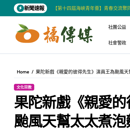
Skip
新聞速報
【第十四屆海峽青年薈】青春交流聚同
to
content
雙語教育要務實 柯志恩競辦反批賴陣
社團公益
增殖放流超65萬尾魚苗 兩岸學生共
社會警政
【第十四屆海峽青年薈】兩岸青年福
柯志恩競選網站正式上線 打造數位選
兩岸青年齊聚福州共話農文旅融合發
Home
果陀新戲《親愛的彼得先生》演員王為颱風天
藍綠市長參選人對無人載具條例互批 
文化宗教
爭取原住民選票 柯志恩提原民5大政
果陀新戲《親愛的
雅安 天府之肺裡的安逸密碼 一座被
港都文藝學會首辦蓮池潭文學營 支持
颱風天幫太太煮泡
高科大機電系與日本愛媛大學跨校合作