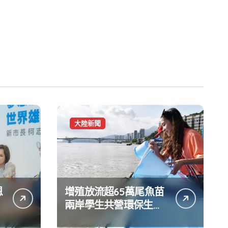
大陸新聞
恩
增殖放流超65萬尾魚苗
兩岸學生共營環保生態
環境