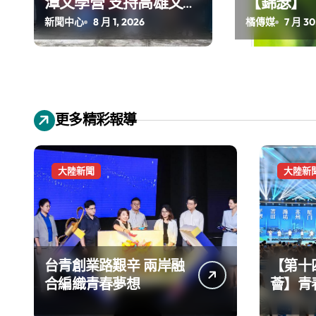
潭文學營 支持高雄文學
【錦瑟】
再出發
新聞中心
8 月 1, 2026
橘傳媒
7 月 30
更多精彩報導
大陸新聞
大陸新
台青創業路艱辛 兩岸融
【第十
合編織青春夢想
薈】青
手融合