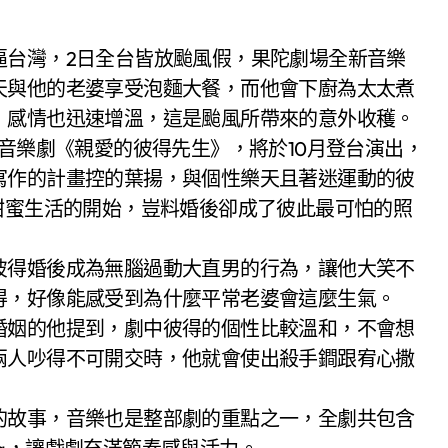
天與他的老婆享受泡麵大餐，而他會下廚為太太煮
，感情也迅速增溫，這是颱風所帶來的意外收穫。
音樂劇《親愛的彼得先生》，將於10月登台演出，
寫作的計畫控的葉揚，與個性樂天且著迷運動的彼
甜蜜生活的開始，豈料婚後卻成了彼此最可怕的照
得婚後成為無腦過動大直男的行為，讓他大笑不
得，好像能感受到為什麼平常老婆會這麼生氣。
姻的他提到，劇中彼得的個性比較溫和，不會想
兩人吵得不可開交時，他就會使出殺手鐧跟宥心撒
故事，音樂也是整部劇的重點之一，全劇共包含