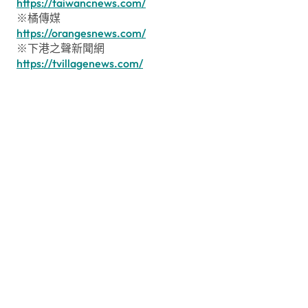
https://taiwancnews.com/
※橘傳媒
https://orangesnews.com/
※下港之聲新聞網
https://tvillagenews.com/