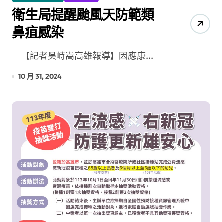
衛生局提醒颱風天防範類
鼻疽感染
【記者吳峙嵩高雄報導】因應康...
10 月 31, 2024