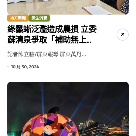
地方新聞
民生消費
綠鬣蜥泛濫造成農損 立委
蘇清泉爭取「補助無上
限」
記者陳立驌/屏東報導 屏東萬丹...
10 月 30, 2024