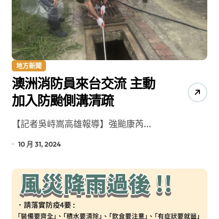
地方新聞
澳洲消防員來台交流 主動
加入防颱側溝清疏
【記者吳峙嵩高雄報導】強颱康芮...
10 月 31, 2024