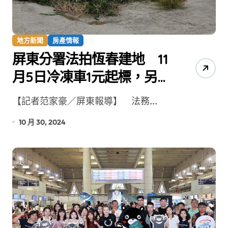
地方新聞
房產情報
屏東分署法拍恆春建地 11
月5日冷凍車1元起標，另有
魚塭地降價千萬求售
【記者范家豪／屏東報導】 法務...
10 月 30, 2024