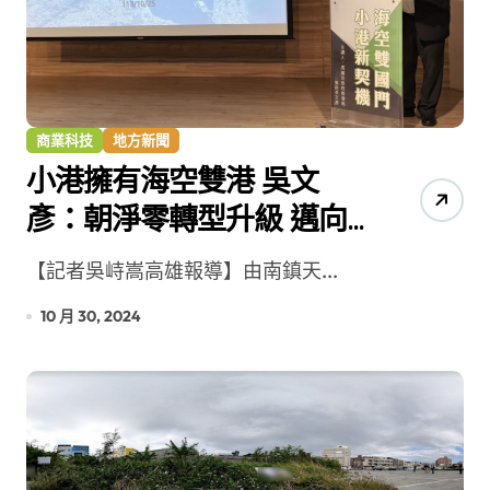
商業科技
地方新聞
小港擁有海空雙港 吳文
彥：朝淨零轉型升級 邁向
「大港」目標
【記者吳峙嵩高雄報導】由南鎮天...
10 月 30, 2024