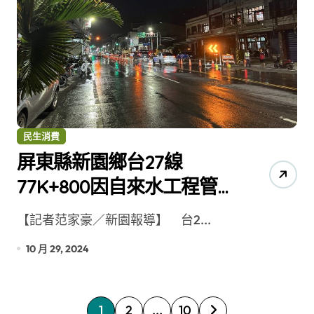
民生消費
屏東縣新園鄉台27線
77K+800因自來水工程管
線壓力測試，導致路面毀
【記者范家豪／新園報導】 台2...
損 經緊急搶修已可雙向
10 月 29, 2024
通車
文
1
2
...
10