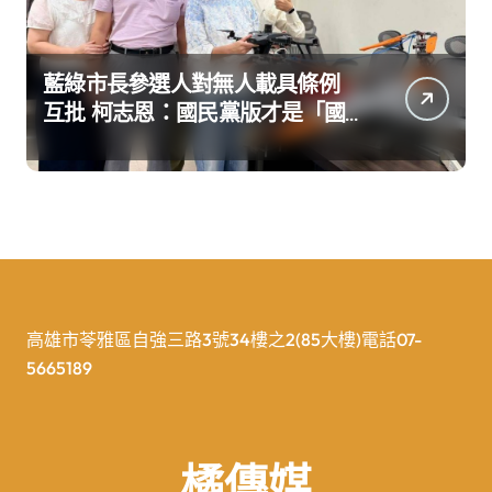
藍綠市長參選人對無人載具條例
互批 柯志恩：國民黨版才是「國
防+產業」務實版
高雄市苓雅區自強三路3號34樓之2(85大樓)電話07-
5665189
橘傳媒