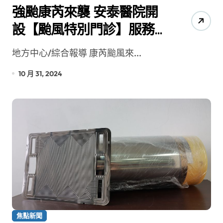
強颱康芮來襲 安泰醫院開
設【颱風特別門診】服務
民眾
地方中心/綜合報導 康芮颱風來...
10 月 31, 2024
焦點新聞