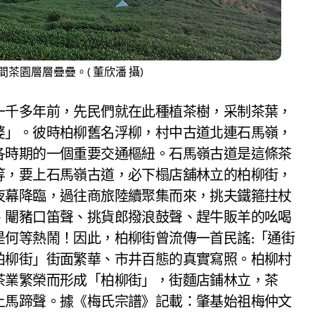
茶園層層疊疊。( 董欣潘 攝)
一千多年前，先民們就在此種植茶樹，采制茶葉，
婆」。彼時柏柳舊名浮柳，村中古道北連石馬嶺，
各時期的一個重要交通樞紐。石馬嶺古道是這條茶
等，要上石馬嶺古道，必下榻店舖林立的柏柳街，
夜幕降臨，過往商旅陸續聚集而來，挑夫鐵箍拄杖
、閹豬口笛聲、挑貨郎撥浪鼓聲、趕牛販羊的吆喝
是何等熱鬧！因此，柏柳街曾流傳一首民謠:「通街
柏柳街」街面繁華、市井百態的真實寫照。柏柳村
茶業繁榮而形成「柏柳街」，街麵店鋪林立，茶
上馬蹄聲。據《梅氏宗譜》記載：肇基始祖梅仲文