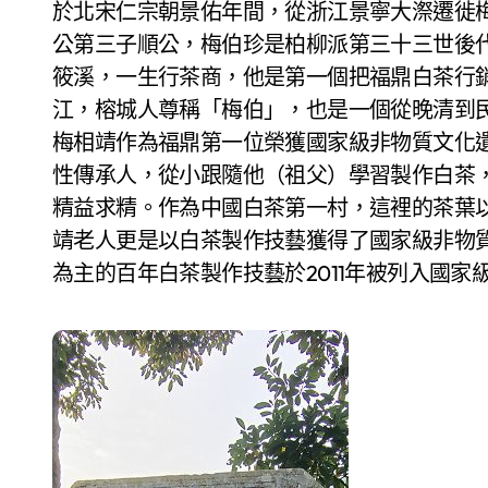
於北宋仁宗朝景佑年間，從浙江景寧大漈遷徙
公第三子順公，梅伯珍是柏柳派第三十三世後代
筱溪，一生行茶商，他是第一個把福鼎白茶行
江，榕城人尊稱「梅伯」，也是一個從晚清到
梅相靖作為福鼎第一位榮獲國家級非物質文化
性傳承人，從小跟隨他（祖父）學習製作白茶
精益求精。作為中國白茶第一村，這裡的茶葉
靖老人更是以白茶製作技藝獲得了國家級非物
為主的百年白茶製作技藝於2011年被列入國家