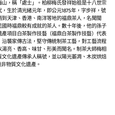
梅山，稱「處士」。柏柳梅氏發祥始祖是十八世宗
，生於清光緒元年，即公元1875年，字步祥，號
銷到天津、香港、南洋等地的福鼎茶人，名聞閩
民國時福鼎較有成就的茶人。數十年後，他的孫子
遺產項目白茶製作技藝（福鼎白茶製作技藝）代表
，沿襲家傳古法，堅守傳統制茶工藝，對工藝流程
以湯亮、香高、味甘、形美而聞名。制茶大師梅相
質文化遺產傳承人稱號，並以陽光萎凋、木炭烘焙
級非物質文化遺產。