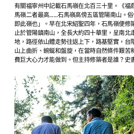
有關福寧州中記載石馬嶺在北百三十里。《福
馬嶺二者最高……石馬嶺高傍五區管陽南山。
即此嶺也」。早在北宋紹聖四年，石馬嶺便修
止於管陽鎮南山，全長大約四十華里，呈南北
地，路徑依山體走勢往返上下，路基堅實，台
山上曲折、蜿蜒和盤旋，在當時自然條件艱苦
費巨大心力才能做到。但主持修築者是誰？史