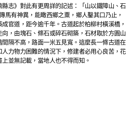
鼎縣志》對此有更周詳的記述：「山以鐵障山、石
俗傳馬有神異，能瞰西鄉之粟，鄉人鑿其口乃止，
築成官道，距今逾千年。古道起於柏柳村橫溪橋，
走向，由塊石、條石或碎石砌築，石材取於方圓山
階間隔不高，路面一米五見寬。這麼長一條古道在
和人力物力困難的情況下，修建者必用心良苦，花
書上並無記載，當地人也不得而知。