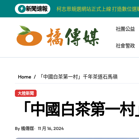
Skip
新聞速報
柯志恩競選網站正式上線 打造數位選
to
content
兩岸青年齊聚福州共話農文旅融合發
社團公益
藍綠市長參選人對無人載具條例互批 
社會警政
爭取原住民選票 柯志恩提原民5大政
雅安 天府之肺裡的安逸密碼 一座被
港都文藝學會首辦蓮池潭文學營 支持
Home
「中國白茶第一村」千年茶道石馬嶺
高科大機電系與日本愛媛大學跨校合作
大陸新聞
《讀者》8月號新聞焦點 【錦瑟】
「中國白茶第一村
四川雅安 千年古剎雲峰寺
張老師發表「青少年家庭氣氛與心理安
By 橘傳媒
11 月 16, 2024
增殖放流超65萬尾魚苗 兩岸學生共