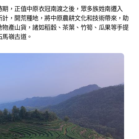
時期，正值中原衣冠南渡之後，眾多族姓南遷入
所計，開荒種地，將中原農耕文化和技術帶來，助
地物產山貨，諸如稻穀、茶葉、竹筍、瓜果等手提
石馬嶺古道。