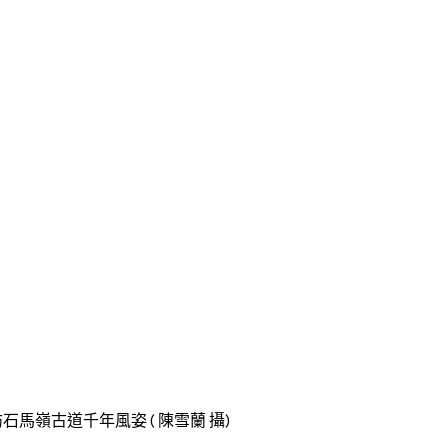
馬嶺古道千年風姿 ( 陳雪蘭 攝)