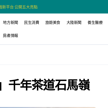
戰新平台 公開五大亮點
展
地方新聞
民生消費
旅遊美食
大陸新聞
養生醫療
柯志恩：國民黨版才是「國防+產業」務實版
房產情報
策 打造城鄉共好高雄
時光偏愛的巴適小城
高雄文學再出發
 並感謝世豐螺絲捐助獎學金
」千年茶道石馬嶺
全感調查報告」 若遇壓力僅12%青少年會向家人傾訴
營環保生態環境