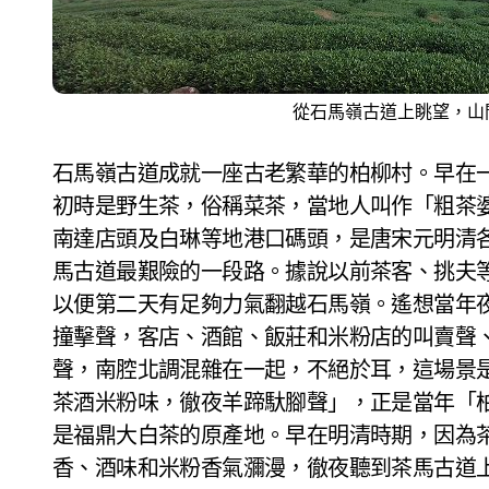
從石馬嶺古道上眺望，山間
石馬嶺古道成就一座古老繁華的柏柳村。早在
初時是野生茶，俗稱菜茶，當地人叫作「粗茶
南達店頭及白琳等地港口碼頭，是唐宋元明清
馬古道最艱險的一段路。據說以前茶客、挑夫
以便第二天有足夠力氣翻越石馬嶺。遙想當年
撞擊聲，客店、酒館、飯莊和米粉店的叫賣聲
聲，南腔北調混雜在一起，不絕於耳，這場景
茶酒米粉味，徹夜羊蹄馱腳聲」，正是當年「
是福鼎大白茶的原產地。早在明清時期，因為
香、酒味和米粉香氣瀰漫，徹夜聽到茶馬古道