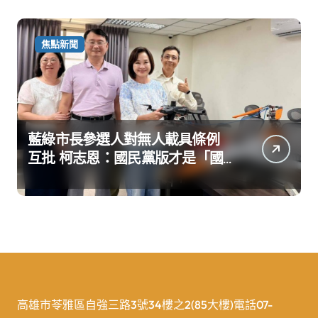
焦點新聞
藍綠市長參選人對無人載具條例
互批 柯志恩：國民黨版才是「國
防+產業」務實版
高雄市苓雅區自強三路3號34樓之2(85大樓)電話07-