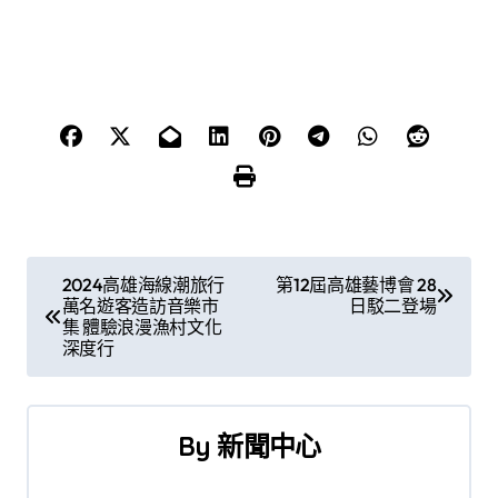
文
2024高雄海線潮旅行
第12屆高雄藝博會 28
萬名遊客造訪音樂市
日駁二登場
章
集 體驗浪漫漁村文化
深度行
導
覽
By
新聞中心