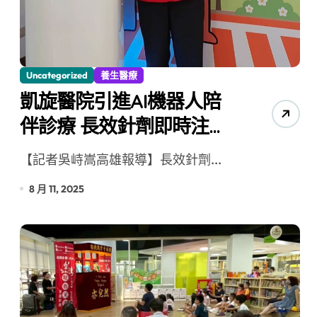
Uncategorized
養生醫療
凱旋醫院引進AI機器人陪
伴診療 長效針劑即時注射
率提升100%
【記者吳峙嵩高雄報導】長效針劑...
8 月 11, 2025