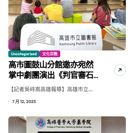
Uncategorized
文化宗教
高市圖鼓山分館邀亦宛然
掌中劇團演出《判官審石
頭》 書房逗陣來看戲
【記者吳峙嵩高雄報導】高雄市立...
7 月 12, 2025