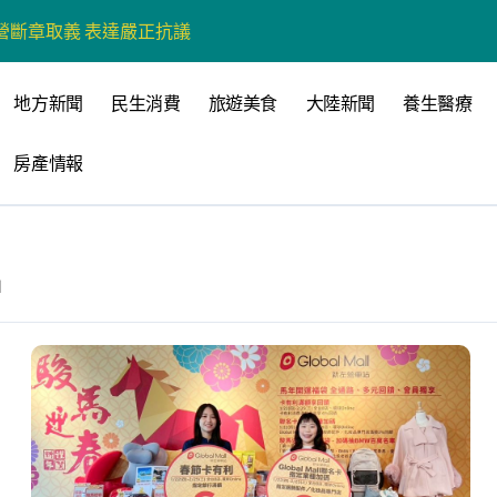
營斷章取義 表達嚴正抗議
營環保生態環境
地方新聞
民生消費
旅遊美食
大陸新聞
養生醫療
州體驗水上運動
房產情報
戰新平台 公開五大亮點
展
柯志恩：國民黨版才是「國防+產業」務實版
d
策 打造城鄉共好高雄
時光偏愛的巴適小城
高雄文學再出發
 並感謝世豐螺絲捐助獎學金