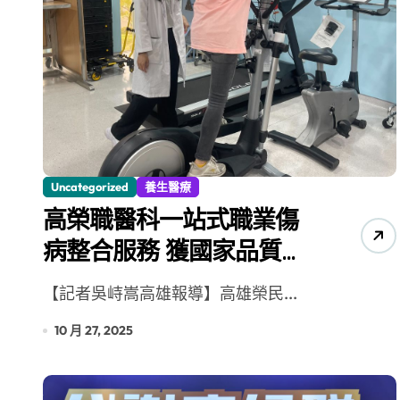
Uncategorized
養生醫療
高榮職醫科一站式職業傷
病整合服務 獲國家品質標
章（SNQ）
【記者吳峙嵩高雄報導】高雄榮民...
10 月 27, 2025