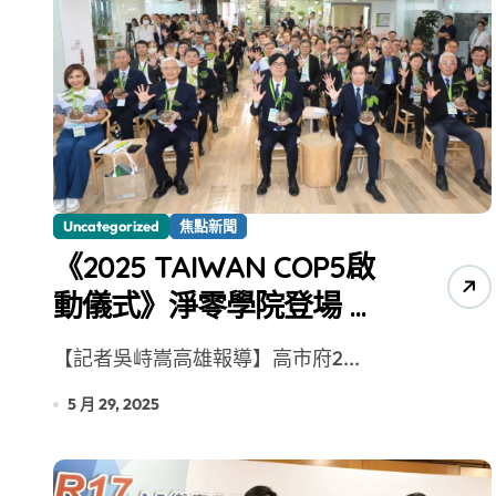
Uncategorized
焦點新聞
《2025 TAIWAN COP5啟
動儀式》淨零學院登場 五
大行動落實減碳新目標
【記者吳峙嵩高雄報導】高市府2...
5 月 29, 2025