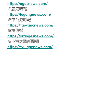
https://agesnews.com/
※鹿港時報
https://lugangnews.com/
※中台灣時報
https://taiwancnews.com/
※橘傳媒
https://orangesnews.com/
※下港之聲新聞網
https://tvillagenews.com/