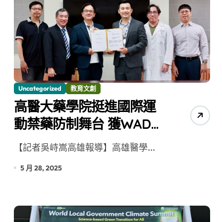
Uncategorized
教育文創
高醫大藥學院挺進國際運
動禁藥防制舞台 獲WADA
補助台灣首件研究案
【記者吳峙嵩高雄報導】高雄醫學...
5 月 28, 2025