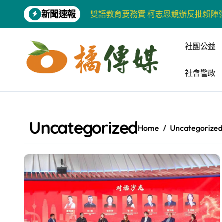
Skip
新聞速報
雙語教育要務實 柯志恩競辦反批賴陣
to
content
增殖放流超65萬尾魚苗 兩岸學生共
社團公益
【第十四屆海峽青年薈】兩岸青年福
社會警政
柯志恩競選網站正式上線 打造數位選
兩岸青年齊聚福州共話農文旅融合發
藍綠市長參選人對無人載具條例互批 
Uncategorized
Home
Uncategorize
爭取原住民選票 柯志恩提原民5大政
雅安 天府之肺裡的安逸密碼 一座被
港都文藝學會首辦蓮池潭文學營 支持
高科大機電系與日本愛媛大學跨校合作
《讀者》8月號新聞焦點 【錦瑟】