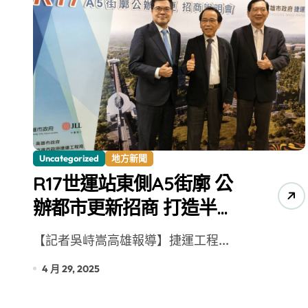
Uncategorized
地方新聞
R17世運站東側A5街廓 公
辦都市更新招商 打造半導
體A辦園區
【記者吳峙嵩高雄報導】捷運工程...
4 月 29, 2025