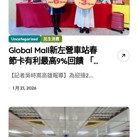
心 攜手融合共奮進
Uncategorized
民生消費
Global Mall新左營車站春
節卡有利最高9%回饋 「馬
吉福袋」抽百萬名車
【記者吳峙嵩高雄報導】為迎接2...
1 月 21, 2026