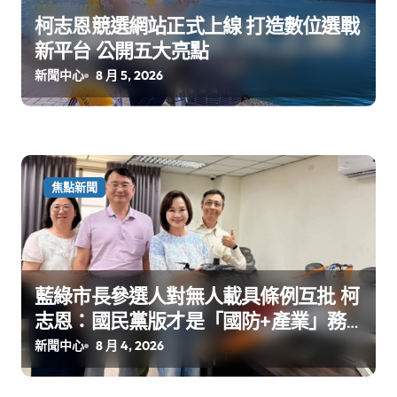
柯志恩競選網站正式上線 打造數位選戰
新平台 公開五大亮點
新聞中心
8 月 5, 2026
焦點新聞
藍綠市長參選人對無人載具條例互批 柯
志恩：國民黨版才是「國防+產業」務
實版
新聞中心
8 月 4, 2026