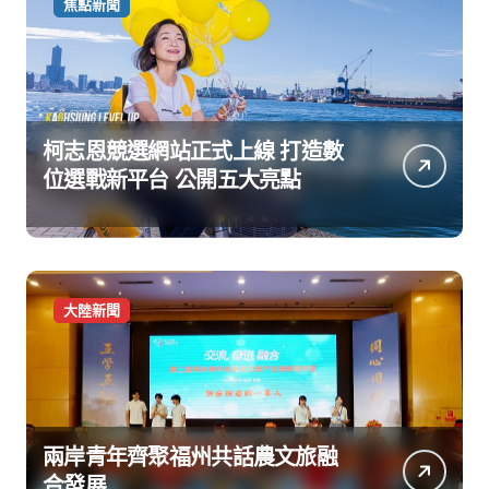
焦點新聞
柯志恩競選網站正式上線 打造數
位選戰新平台 公開五大亮點
大陸新聞
兩岸青年齊聚福州共話農文旅融
合發展