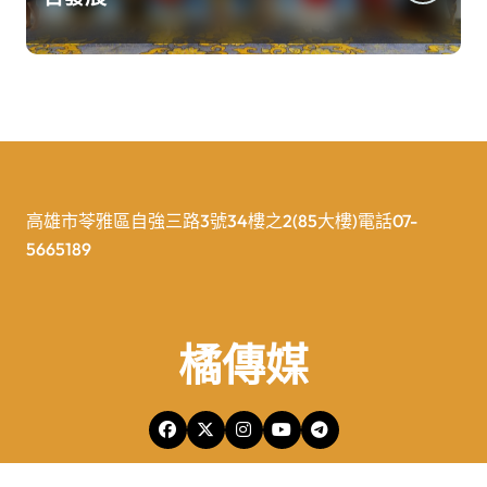
高雄市苓雅區自強三路3號34樓之2(85大樓)電話07-
5665189
橘傳媒