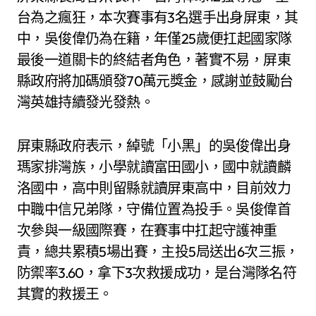
台為之瘋狂，本次賽事有3名選手出身屏東，其
中，吳俊偉仍為在籍，年僅25歲便扛起國家隊
最後一道關卡的終結者角色，著實不易，屏東
縣政府將加碼頒發70萬元獎金，感謝並鼓勵台
灣英雄持續發光發熱。
屏東縣政府表示，綽號「小黑」的吳俊偉出身
瑪家排灣族，小學就讀富田國小，國中就讀麟
洛國中，高中則留縣就讀屏東高中，目前效力
中職中信兄弟隊，守備位置為投手。吳俊偉首
次參與一級國際賽，在賽事中扛起守護神重
責，總共累積5場出賽，主投5局送出6次三振，
防禦率3.60，拿下3次救援成功，是台灣隊名符
其實的救援王。