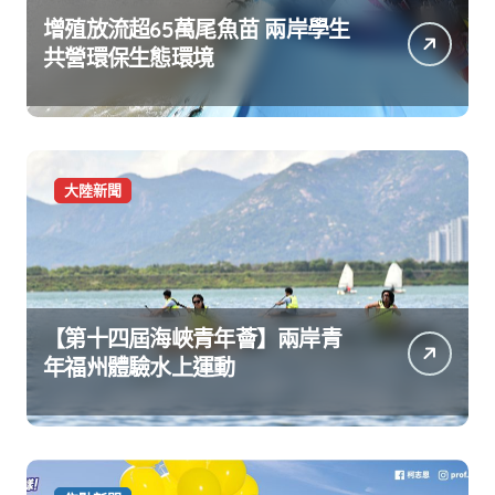
增殖放流超65萬尾魚苗 兩岸學生
共營環保生態環境
大陸新聞
【第十四屆海峽青年薈】兩岸青
年福州體驗水上運動