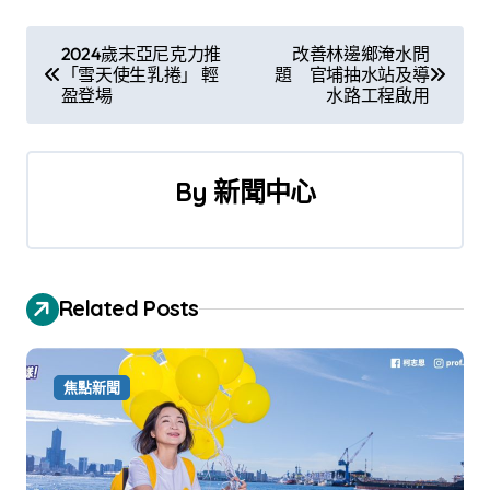
文
2024歲末亞尼克力推
改善林邊鄉淹水問
「雪天使生乳捲」 輕
題 官埔抽水站及導
章
盈登場
水路工程啟用
導
覽
By
新聞中心
Related Posts
焦點新聞