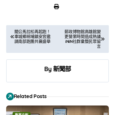
文
關公馬拉松再起跑！
郵政博物館高雄館變
車城鄉統埔鎮安宮邀
更營業時間造成熱議
章
請南部跑團共襄盛舉
iNiN社群彙整民眾留
言
導
覽
By
新聞部
Related Posts
教育文創