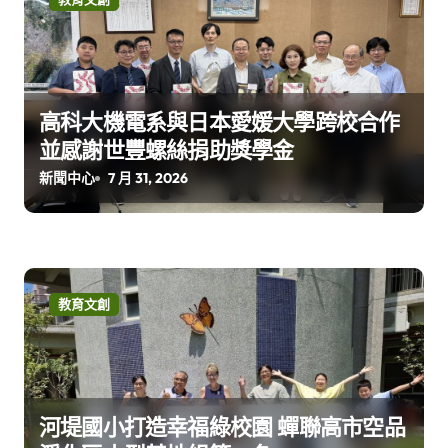
高科大機電系與日本愛媛大學跨校合作
並感謝世豐螺絲捐助獎學金
新聞中心
7 月 31, 2026
教育文創
河堤國小打造幸福綠校園 蟬聯高市空品