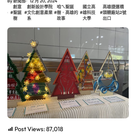
By 新聞部
12 月 20, 2024
創意
創新設計學院
咱ㄟ聖誕
國立高
高雄捷運橋
#
聖誕
#
文化創意產業
#
樹．高雄的
#
雄科技
#
頭糖廠站2號
樹
系
故事
大學
出口
Post Views:
87,018