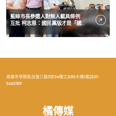
藍綠市長參選人對無人載具條例
互批 柯志恩：國民黨版才是「國
防+產業」務實版
高雄市苓雅區自強三路3號34樓之2(85大樓)電話07-
5665189
橘傳媒