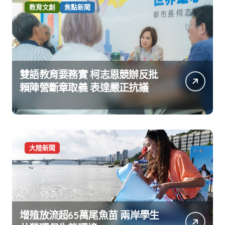
教育文創
焦點新聞
雙語教育要務實 柯志恩競辦反批
賴陣營斷章取義 表達嚴正抗議
大陸新聞
增殖放流超65萬尾魚苗 兩岸學生