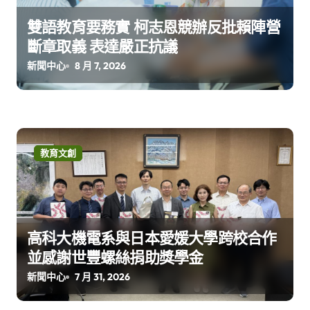
雙語教育要務實 柯志恩競辦反批賴陣營
斷章取義 表達嚴正抗議
新聞中心
8 月 7, 2026
教育文創
高科大機電系與日本愛媛大學跨校合作
並感謝世豐螺絲捐助獎學金
新聞中心
7 月 31, 2026