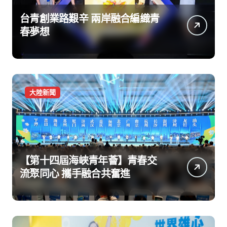
台青創業路艱辛 兩岸融合編織青
春夢想
大陸新聞
【第十四屆海峽青年薈】青春交
流聚同心 攜手融合共奮進