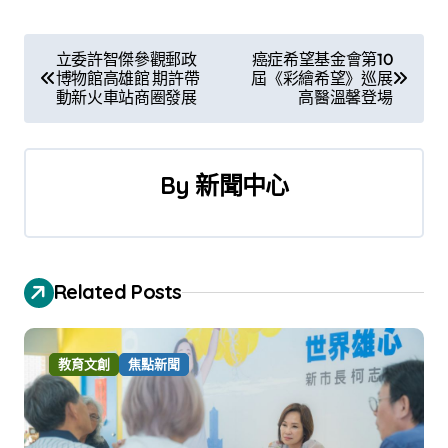
文
立委許智傑參觀郵政
癌症希望基金會第10
博物館高雄館 期許帶
屆《彩繪希望》巡展
章
動新火車站商圈發展
高醫溫馨登場
導
覽
By
新聞中心
Related Posts
教育文創
焦點新聞