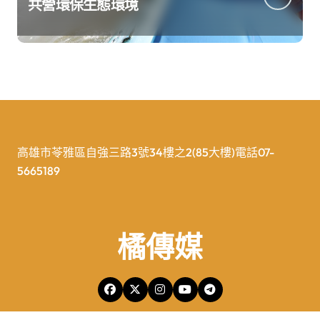
共營環保生態環境
高雄市苓雅區自強三路3號34樓之2(85大樓)電話07-
5665189
橘傳媒