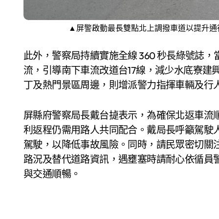
▲屏警啟動最長雙點北上調撥車道以提升通
此外，警察局持續實施全線 360 秒長綠號誌
流，引導南下車流改道台17線，減少水底寮建
丁及熱門景區周邊，則增派警力指揮車輛及行
屏縣府警察局長戴台㨗表示，為確保北返車流
利返程仍需用路人共同配合。戴局長呼籲駕駛
駕駛，以降低事故風險。同時，請民眾密切關注 CM
路況及替代道路資訊，遇壅塞時請耐心依循員
與交通順暢。