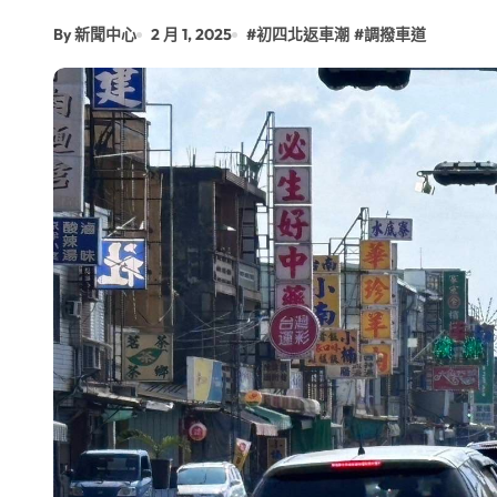
增殖放流超65萬尾魚苗 兩岸學生共
By 新聞中心
2 月 1, 2025
#
初四北返車潮
#
調撥車道