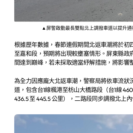
▲屏警啟動最長雙點北上調撥車道以提升通
根據歷年數據，春節連假期間北返車潮將於初
至嘉和段，預期將出現較壅塞情形。屏東縣政
間達到巔峰，若未採取適當紓解措施，將影響
為全力因應龐大北返車潮，警察局將依車流狀況，
道，包含台1線楓港至枋山大橋路段（台1線 460 
436.5 至 445.5 公里），二路段同步調