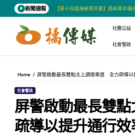
Skip
新聞速報
【第十四屆海峽青年薈】兩岸青年福
to
content
柯志恩競選網站正式上線 打造數位選
社團公益
兩岸青年齊聚福州共話農文旅融合發
社會警政
藍綠市長參選人對無人載具條例互批 
爭取原住民選票 柯志恩提原民5大政
雅安 天府之肺裡的安逸密碼 一座被
Home
屏警啟動最長雙點北上調撥車道 全力疏導以
港都文藝學會首辦蓮池潭文學營 支持
社會警政
高科大機電系與日本愛媛大學跨校合作
屏警啟動最長雙點
《讀者》8月號新聞焦點 【錦瑟】
四川雅安 千年古剎雲峰寺
疏導以提升通行效
張老師發表「青少年家庭氣氛與心理安