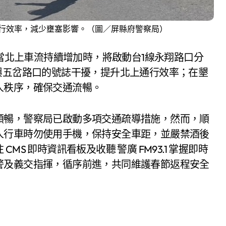
行效率，減少壅塞影響。（圖／屏縣府警察局）
，當北上車流持續增加時，將啟動台1線永翔路口分
興五岔路口的號誌干擾，提升北上通行效率；在墾
人秩序，確保交通流暢。
順暢，警察局已啟動多項交通疏導措施，然而，順
人行車時勿使用手機，保持安全車距，並嚴禁酒後
S 即時資訊看板及收聽 警廣 FM93.1 掌握即時
警及義交指揮，循序前進，共同維護春節返程安全