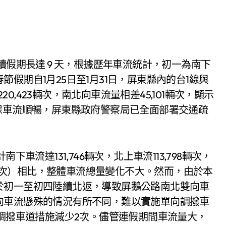
假期自1月25日至1月31日，屏東縣內的台1線與
20,423輛次，南北向車流量相差45,101輛次，顯示
保車流順暢，屏東縣政府警察局已全面部署交通疏
車流達131,746輛次，北上車流113,798輛次，
,390輛次）相比，整體車流總量變化不大。然而，由於本
於初一至初四陸續北返，導致屏鵝公路南北雙向車
向車流懸殊的情況有所不同，難以實施單向調撥車
次調撥車道措施減少2次。儘管連假期間車流量大，