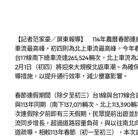
【記者范家豪／屏東報導】 114年農曆春節連續假期長達 9 天，根據歷年車流統計，初一為南下
車流最高峰，初四則為北上車流最高峰。今年春節
台17線南下總車流達265,524輛次，北上車流為2
2月1日（初四）將迎來大規模北返車潮。為確
導措施，以提升通行效率，減少壅塞影響。
春節連假期間（除夕至初三）台1線與台17線合計南下
與113年同期（南下137,071輛次、北上113
次連假除夕前即有三天假期，民眾提前出遊並
流同步增長，超過道路容量負荷，與以往南北
道疏導。相較113年春節（初一至初三），本