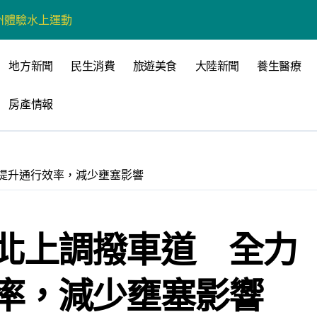
州體驗水上運動
戰新平台 公開五大亮點
地方新聞
民生消費
旅遊美食
大陸新聞
養生醫療
展
房產情報
柯志恩：國民黨版才是「國防+產業」務實版
策 打造城鄉共好高雄
時光偏愛的巴適小城
提升通行效率，減少壅塞影響
高雄文學再出發
 並感謝世豐螺絲捐助獎學金
北上調撥車道 全力
率，減少壅塞影響
全感調查報告」 若遇壓力僅12%青少年會向家人傾訴