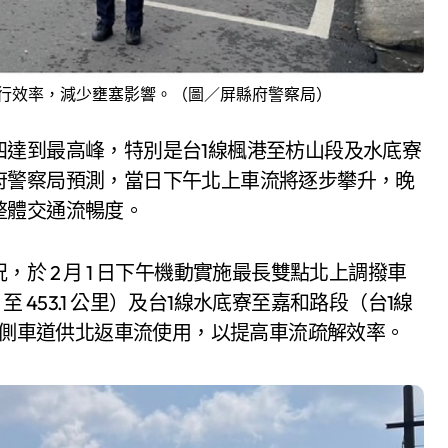
行效率，減少壅塞影響。（圖／屏縣府警察局）
四達到最高峰，特別是台1線楓港至枋山段及水底寮
府警察局預測，當日下午北上車流將逐步攀升，晚
整體交通流暢度。
於 2 月 1 日下午機動實施最長雙點北上調撥車
至 453.1 公里）及台1線水底寮至嘉和路段（台1線
撥北上內側車道供北返車流使用，以提高車流疏解效率。