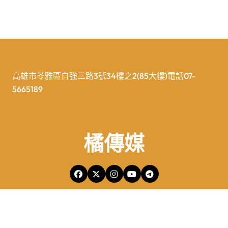
高雄市苓雅區自強三路3號34樓之2(85大樓)電話07-
5665189
橘傳媒
橘傳媒Copyright © All rights reserved 版權所有
|