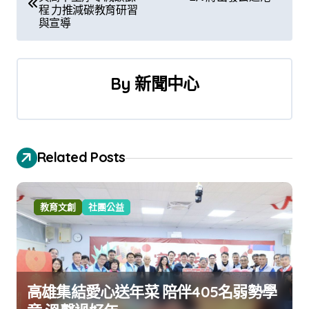
章
程 力推減碳教育研習
與宣導
導
覽
By
新聞中心
Related Posts
教育文創
社團公益
高雄集結愛心送年菜 陪伴405名弱勢學