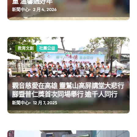
童 溫馨過好年
新聞中心
2 月 4, 2026
教育文創
社團公益
觀音慈愛在高雄 靈鷲山高屏講堂大悲行
腳暨普仁獎首次同場舉行 逾千人同行
新聞中心
12 月 7, 2025