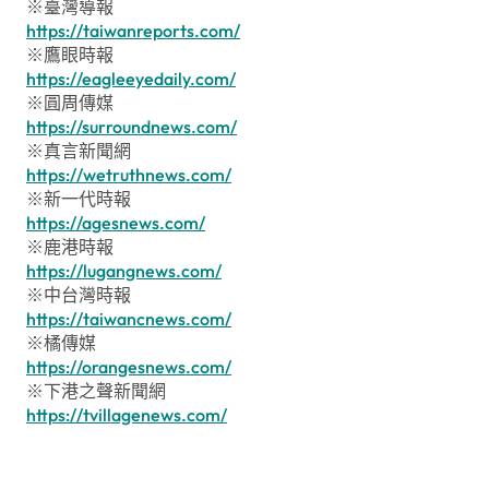
※臺灣導報
https://taiwanreports.com/
※鷹眼時報
https://eagleeyedaily.com/
※圓周傳媒
https://surroundnews.com/
※真言新聞網
https://wetruthnews.com/
※新一代時報
https://agesnews.com/
※鹿港時報
https://lugangnews.com/
※中台灣時報
https://taiwancnews.com/
※橘傳媒
https://orangesnews.com/
※下港之聲新聞網
https://tvillagenews.com/